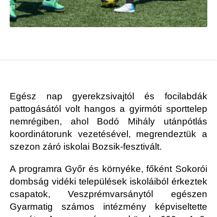
Egész nap gyerekzsivajtól és focilabdák
pattogásától volt hangos a gyirmóti sporttelep
nemrégiben, ahol Bodó Mihály utánpótlás
koordinátorunk vezetésével, megrendeztük a
szezon záró iskolai Bozsik-fesztivált.
A programra Győr és környéke, főként Sokorói
dombság vidéki települések iskoláiból érkeztek
csapatok, Veszprémvarsánytól egészen
Gyarmatig számos intézmény képviseltette