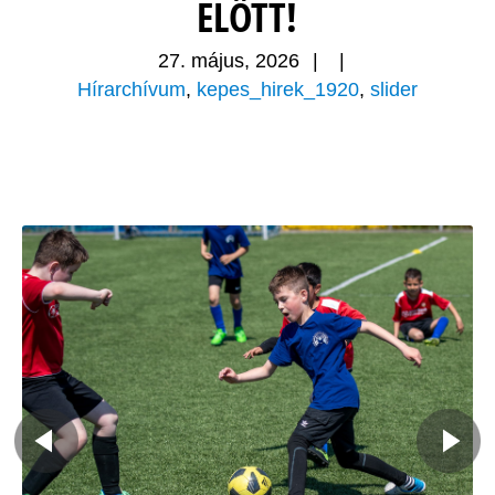
ELŐTT!
27. május, 2026
|
|
Hírarchívum
,
kepes_hirek_1920
,
slider