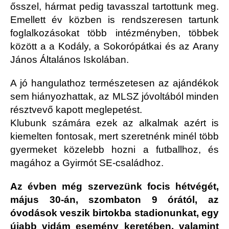
ősszel, hármat pedig tavasszal tartottunk meg.
Emellett év közben is rendszeresen tartunk
foglalkozásokat több intézményben, többek
között a a Kodály, a Sokorópátkai és az Arany
János Általános Iskolában.
A jó hangulathoz természetesen az ajándékok
sem hiányozhattak, az MLSZ jóvoltából minden
résztvevő kapott meglepetést.
Klubunk számára ezek az alkalmak azért is
kiemelten fontosak, mert szeretnénk minél több
gyermeket közelebb hozni a futballhoz, és
magához a Gyirmót SE-családhoz.
Az évben még szervezünk focis hétvégét,
május 30-án, szombaton 9 órától, az
óvodások veszik birtokba stadionunkat, egy
újabb vidám esemény keretében, valamint