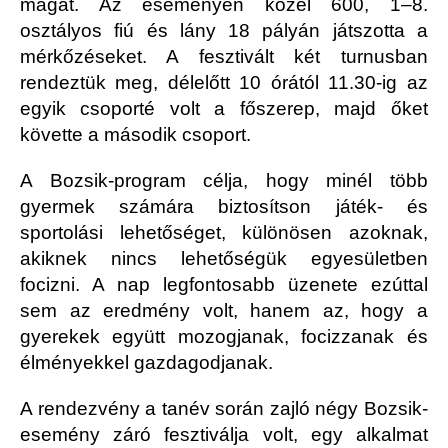
magát.
Az eseményen közel 600, 1–8.
osztályos fiú és lány 18 pályán játszotta a
mérkőzéseket. A fesztivált két turnusban
rendeztük meg, délelőtt 10 órától 11.30-ig az
egyik csoporté volt a főszerep, majd őket
követte a második csoport.
A Bozsik-program célja, hogy minél több
gyermek számára biztosítson játék- és
sportolási lehetőséget, különösen azoknak,
akiknek nincs lehetőségük egyesületben
focizni. A nap legfontosabb üzenete ezúttal
sem az eredmény volt, hanem az, hogy a
gyerekek együtt mozogjanak, focizzanak és
élményekkel gazdagodjanak.
A rendezvény a tanév során zajló négy Bozsik-
esemény záró fesztiválja volt, egy alkalmat