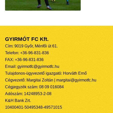
GYIRMÓT FC Kft.
Cím: 9019 Győr, Ménfői út 61.
Telefon: +36-96-831-836
FAX: +36-96-831-836
Email: gyirmotfc@gyirmotfc.hu
Tulajdonos-ügyvezető igazgató: Horváth Ernő
Cégvezető: Margitai Zoltán | margitai@gyirmotfc.hu
Cégjegyzék szám: 08 09 016084
Adószám: 14248953-2-08
K&H Bank Zrt.
10400401-50495348-49571015