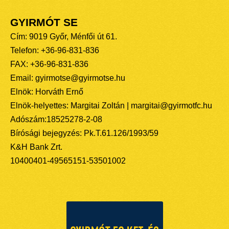
GYIRMÓT SE
Cím: 9019 Győr, Ménfői út 61.
Telefon: +36-96-831-836
FAX: +36-96-831-836
Email: gyirmotse@gyirmotse.hu
Elnök: Horváth Ernő
Elnök-helyettes: Margitai Zoltán | margitai@gyirmotfc.hu
Adószám:18525278-2-08
Bírósági bejegyzés: Pk.T.61.126/1993/59
K&H Bank Zrt.
10400401-49565151-53501002