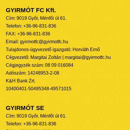
GYIRMÓT FC Kft.
Cím: 9019 Győr, Ménfői út 61.
Telefon: +36-96-831-836
FAX: +36-96-831-836
Email: gyirmotfc@gyirmotfc.hu
Tulajdonos-ügyvezető igazgató: Horváth Ernő
Cégvezető: Margitai Zoltán | margitai@gyirmotfc.hu
Cégjegyzék szám: 08 09 016084
Adószám: 14248953-2-08
K&H Bank Zrt.
10400401-50495348-49571015
GYIRMÓT SE
Cím: 9019 Győr, Ménfői út 61.
Telefon: +36-96-831-836