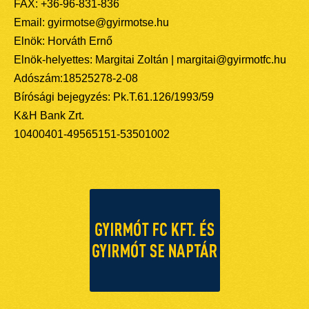
FAX: +36-96-831-836
Email: gyirmotse@gyirmotse.hu
Elnök: Horváth Ernő
Elnök-helyettes: Margitai Zoltán | margitai@gyirmotfc.hu
Adószám:18525278-2-08
Bírósági bejegyzés: Pk.T.61.126/1993/59
K&H Bank Zrt.
10400401-49565151-53501002