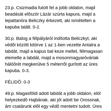
23.p. Csizmadia futott fel a jobb oldalon, majd
beadását elõször Lázár szúrta kapura, majd a
lepattanóra Beliczky érkezett, aki ismételten a
kapuba talált. 0-2.
30.p. Balog a félpályáról indította Beliczkyt, aki
védõi között kitörve 1 az 1-ben vezette Antalra a
labdát, majd a kapus bal keze mellet, félmagasan
elemelte a labdát, majd a mosonmagyaróváriak
hálóõrét megkerülve 5 méterrõl gurított az üres
kapuba. 0-3.
FÉLIDÕ: 0-3
49.p. Magasföldi adott labdát a jobb oldalon, elöl
helyezkedõ Hajbának, aki jól adott be Orossnak,
ám csatárunk elõl egy védõ mentetni tudott. Üres