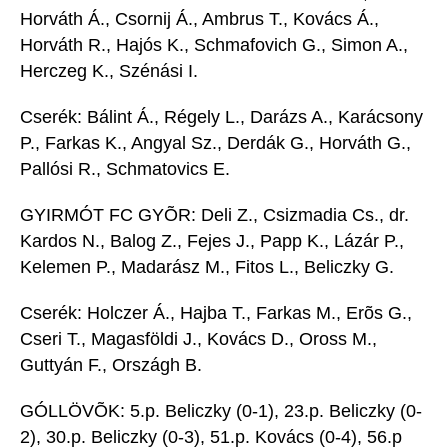
Horváth Á., Csornij Á., Ambrus T., Kovács Á.,
Horváth R., Hajós K., Schmafovich G., Simon A.,
Herczeg K., Szénási I.
Cserék: Bálint Á., Régely L., Darázs A., Karácsony
P., Farkas K., Angyal Sz., Derdák G., Horváth G.,
Pallósi R., Schmatovics E.
GYIRMÓT FC GYÕR: Deli Z., Csizmadia Cs., dr.
Kardos N., Balog Z., Fejes J., Papp K., Lázár P.,
Kelemen P., Madarász M., Fitos L., Beliczky G.
Cserék: Holczer Á., Hajba T., Farkas M., Erõs G.,
Cseri T., Magasföldi J., Kovács D., Oross M.,
Guttyán F., Országh B.
GÓLLÖVÕK: 5.p. Beliczky (0-1), 23.p. Beliczky (0-
2), 30.p. Beliczky (0-3), 51.p. Kovács (0-4), 56.p