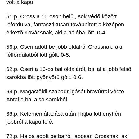
volt a kapu.
51.p. Oross a 16-oson belül, sok védõ között
lefordulva, fantasztikusan továbbított a középen
érkezõ Kovácsnak, aki a hálóba lõtt. 0-4.
56.p. Cseri adott be jobb oldalról Orossnak, aki
félfordulatból lõtt gólt. 0-5.
62.p. Cseri a 16-os bal oldaláról, ballal a jobb felsõ
sarokba lõtt gyönyörû gólt. 0-6.
64.p. Magasföldi szabadrúgását bravúrral védte
Antal a bal alsó sarokból.
68.p. Kelemen átadása után Hajba lõtt enyhén
jobbról a kapu fölé.
72.p. Hajba adott be balról laposan Orossnak, aki