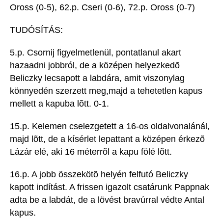
Oross (0-5), 62.p. Cseri (0-6), 72.p. Oross (0-7)
TUDÓSÍTÁS:
5.p. Csornij figyelmetlenül, pontatlanul akart
hazaadni jobbról, de a középen helyezkedõ
Beliczky lecsapott a labdára, amit viszonylag
könnyedén szerzett meg,majd a tehetetlen kapus
mellett a kapuba lõtt. 0-1.
15.p. Kelemen cselezgetett a 16-os oldalvonalánál,
majd lõtt, de a kísérlet lepattant a középen érkezõ
Lázár elé, aki 16 méterrõl a kapu fölé lõtt.
16.p. A jobb összekötõ helyén felfutó Beliczky
kapott indítást. A frissen igazolt csatárunk Pappnak
adta be a labdát, de a lövést bravúrral védte Antal
kapus.