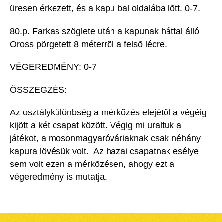
üresen érkezett, és a kapu bal oldalába lõtt. 0-7.
80.p. Farkas szöglete után a kapunak háttal álló
Oross pörgetett 8 méterrõl a felsõ lécre.
VÉGEREDMÉNY: 0-7
ÖSSZEGZÉS:
Az osztálykülönbség a mérkõzés elejétõl a végéig
kijött a két csapat között. Végig mi uraltuk a
játékot, a mosonmagyaróváriaknak csak néhány
kapura lövésük volt. Az hazai csapatnak esélye
sem volt ezen a mérkõzésen, ahogy ezt a
végeredmény is mutatja.