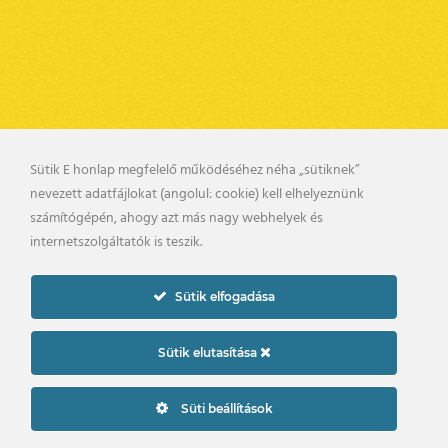
Sütik E honlap megfelelő működéséhez néha „sütiknek”
nevezett adatfájlokat (angolul: cookie) kell elhelyeznünk
BELSŐ VISSZAÉLÉS BEJELENTÉSI RENDSZER
számítógépén, ahogy azt más nagy webhelyek és
KAPCSOLAT
UTÁNPÓTLÁS
internetszolgáltatók is teszik.
PÁLYARENDSZABÁLYOK
ADATKEZELÉSI TÁJÉKOZTATÓ
Sütik elfogadása
2019. © gyirmotfc.hu
Készítette:
Sütik elutasítása
Süti beállítások