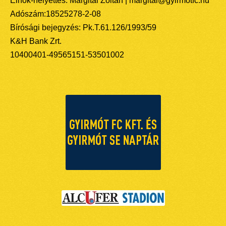
Elnök-helyettes: Margitai Zoltán | margitai@gyirmotfc.hu
Adószám:18525278-2-08
Bírósági bejegyzés: Pk.T.61.126/1993/59
K&H Bank Zrt.
10400401-49565151-53501002