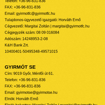
Telefon: +36-96-831-836
FAX: +36-96-831-836
Email: gyirmotfc@gyirmotfc.hu
Tulajdonos-ügyvezető igazgató: Horváth Ernő
Cégvezető: Margitai Zoltán | margitai@gyirmotfc.hu
Cégjegyzék szám: 08 09 016084
Adószám: 14248953-2-08
K&H Bank Zrt.
10400401-50495348-49571015
GYIRMÓT SE
Cím: 9019 Győr, Ménfői út 61.
Telefon: +36-96-831-836
FAX: +36-96-831-836
Email: gyirmotse@gyirmotse.hu
Elnök: Horváth Ernő