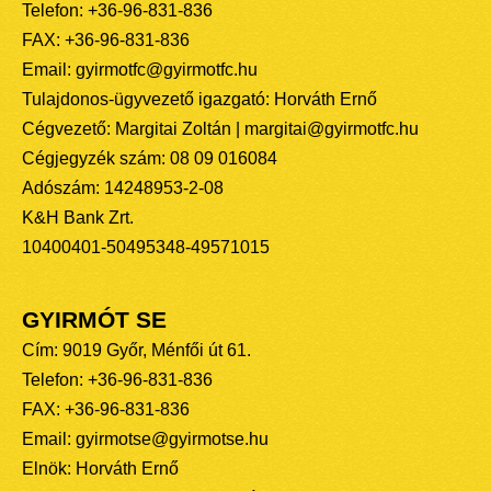
Telefon: +36-96-831-836
FAX: +36-96-831-836
Email: gyirmotfc@gyirmotfc.hu
Tulajdonos-ügyvezető igazgató: Horváth Ernő
Cégvezető: Margitai Zoltán | margitai@gyirmotfc.hu
Cégjegyzék szám: 08 09 016084
Adószám: 14248953-2-08
K&H Bank Zrt.
10400401-50495348-49571015
GYIRMÓT SE
Cím: 9019 Győr, Ménfői út 61.
Telefon: +36-96-831-836
FAX: +36-96-831-836
Email: gyirmotse@gyirmotse.hu
Elnök: Horváth Ernő