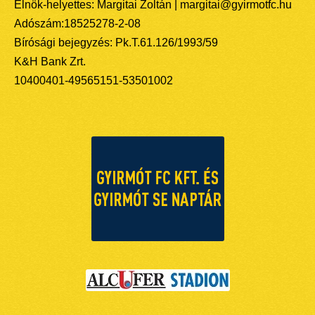
Elnök-helyettes: Margitai Zoltán | margitai@gyirmotfc.hu
Adószám:18525278-2-08
Bírósági bejegyzés: Pk.T.61.126/1993/59
K&H Bank Zrt.
10400401-49565151-53501002