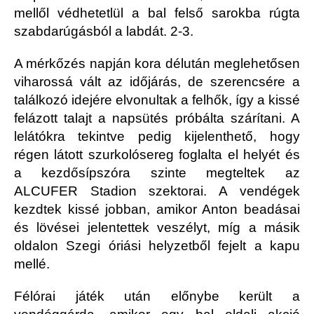
mellől védhetetlül a bal felső sarokba rúgta
szabdarúgásból a labdát. 2-3.
A mérkőzés napján kora délután meglehetősen
viharossá vált az időjárás, de szerencsére a
találkozó idejére elvonultak a felhők, így a kissé
felázott talajt a napsütés próbálta szárítani. A
lelátókra tekintve pedig kijelenthető, hogy
régen látott szurkolósereg foglalta el helyét és
a kezdősípszóra szinte megteltek az
ALCUFER Stadion szektorai. A vendégek
kezdtek kissé jobban, amikor Anton beadásai
és lövései jelentettek veszélyt, míg a másik
oldalon Szegi óriási helyzetből fejelt a kapu
mellé.
Félórai játék után előnybe került a