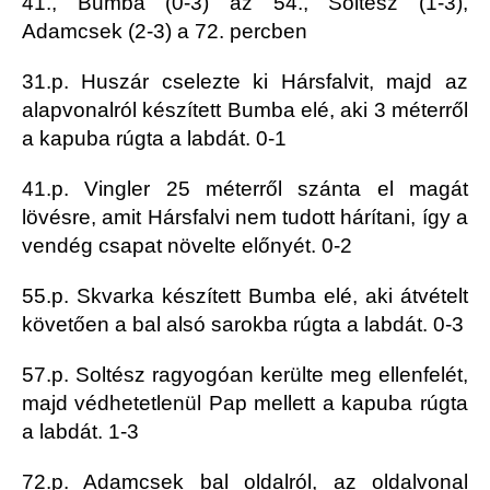
41., Bumba (0-3) az 54., Soltész (1-3),
Adamcsek (2-3) a 72. percben
31.p. Huszár cselezte ki Hársfalvit, majd az
alapvonalról készített Bumba elé, aki 3 méterről
a kapuba rúgta a labdát. 0-1
41.p. Vingler 25 méterről szánta el magát
lövésre, amit Hársfalvi nem tudott hárítani, így a
vendég csapat növelte előnyét. 0-2
55.p. Skvarka készített Bumba elé, aki átvételt
követően a bal alsó sarokba rúgta a labdát. 0-3
57.p. Soltész ragyogóan kerülte meg ellenfelét,
majd védhetetlenül Pap mellett a kapuba rúgta
a labdát. 1-3
72.p. Adamcsek bal oldalról, az oldalvonal