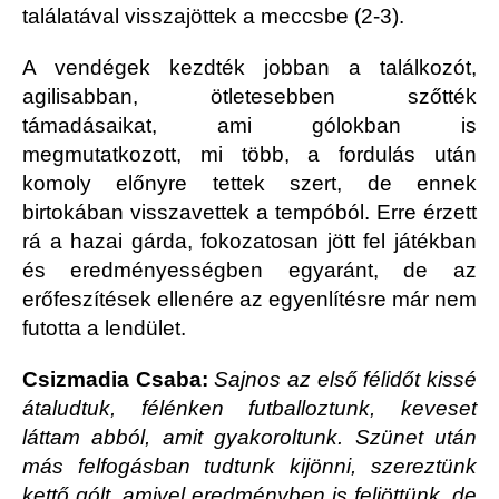
találatával visszajöttek a meccsbe (2-3).
A vendégek kezdték jobban a találkozót,
agilisabban, ötletesebben szőtték
támadásaikat, ami gólokban is
megmutatkozott, mi több, a fordulás után
komoly előnyre tettek szert, de ennek
birtokában visszavettek a tempóból. Erre érzett
rá a hazai gárda, fokozatosan jött fel játékban
és eredményességben egyaránt, de az
erőfeszítések ellenére az egyenlítésre már nem
futotta a lendület.
Csizmadia Csaba:
Sajnos az első félidőt kissé
átaludtuk, félénken futballoztunk, keveset
láttam abból, amit gyakoroltunk. Szünet után
más felfogásban tudtunk kijönni, szereztünk
kettő gólt, amivel eredményben is feljöttünk, de