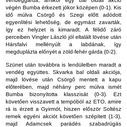
vendéggárda, amikor egy bal oldali akció
végén Bumba érkezett jókor középen (0-1). Kis
idő múlva Csörgő és Szegi előtt adódott
egyenlítési lehetőség, de egymást zavarták,
így ez helyzet is kimaradt. A félidő záró
perceiben Vingler László jól eltalált lövése után
Hársfalvi mellényúlt a labdának, így
megduplázta előnyét a zöld-fehér gárda (0-2).
Szünet után továbbra is lendületben maradt a
vendég együttes. Skvarka bal oldali akciója,
majd lövése után Csörgő mentett a kapu
előterében, majd néhány perc múlva ismét
Bumba bizonyította klasszisát (0-3). Ezt
követően visszavett a tempóból az ETO, amire
rá is érzett a Gyirmót, hiszen először Soltész
remek egyéni akciót követően szépített (1-3),
majd Adamcsek parádés szabadrúgás