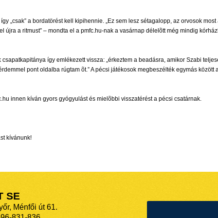
„csak” a bordatörést kell kipihennie. „Ez sem lesz sétagalopp, az orvosok most az
 újra a ritmust” – mondta el a pmfc.hu-nak a vasárnap délelõtt még mindig kórház
sapatkapitánya így emlékezett vissza: „érkeztem a beadásra, amikor Szabi teljesen 
a térdemmel pont oldalba rúgtam õt.” A pécsi játékosok megbeszélték egymás között
.hu innen kíván gyors gyógyulást és mielõbbi visszatérést a pécsi csatárnak.
st kívánunk!
T SE
őr, Ménfői út 61.
-96-831-836