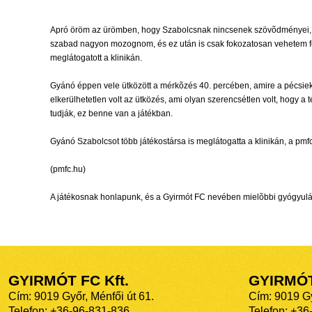
Apró öröm az ürömben, hogy Szabolcsnak nincsenek szövõdményei, így 
szabad nagyon mozognom, és ez után is csak fokozatosan vehetem fel
meglátogatott a klinikán.
Gyánó éppen vele ütközött a mérkõzés 40. percében, amire a pécsiek c
elkerülhetetlen volt az ütközés, ami olyan szerencsétlen volt, hogy 
tudják, ez benne van a játékban.
Gyánó Szabolcsot több játékostársa is meglátogatta a klinikán, a pmfc
(pmfc.hu)
A játékosnak honlapunk, és a Gyirmót FC nevében mielõbbi gyógyulá
GYIRMÓT FC Kft.
GYIRMÓ
Cím: 9019 Győr, Ménfői út 61.
Cím: 9019 Gy
Telefon: +36-96-831-836
Telefon: +36