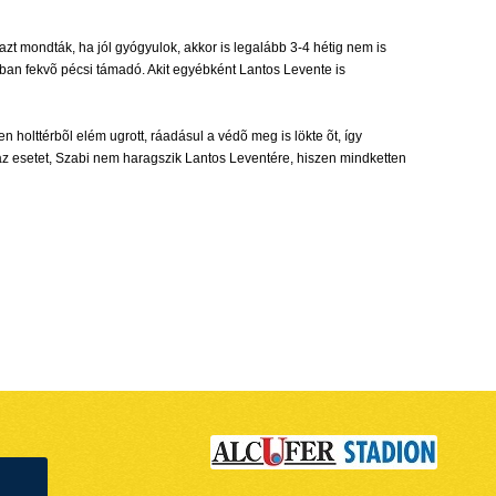
t mondták, ha jól gyógyulok, akkor is legalább 3-4 hétig nem is
ban fekvõ pécsi támadó. Akit egyébként Lantos Levente is
holttérbõl elém ugrott, ráadásul a védõ meg is lökte õt, így
 az esetet, Szabi nem haragszik Lantos Leventére, hiszen mindketten