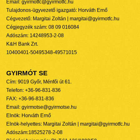
Email: gyirmotfc@gyirmotfc.hu
Tulajdonos-ügyvezető igazgató: Horváth Ernő
Cégvezető: Margitai Zoltán | margitai@gyirmotfc.hu
Cégjegyzék szám: 08 09 016084
Adószám: 14248953-2-08
K&H Bank Zrt.
10400401-50495348-49571015
GYIRMÓT SE
Cím: 9019 Győr, Ménfői út 61.
Telefon: +36-96-831-836
FAX: +36-96-831-836
Email: gyirmotse@gyirmotse.hu
Elnök: Horváth Ernő
Elnök-helyettes: Margitai Zoltán | margitai@gyirmotfc.hu
Adószám:18525278-2-08