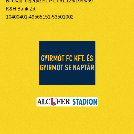
Bírósági bejegyzés: Pk.T.61.126/1993/59
K&H Bank Zrt.
10400401-49565151-53501002