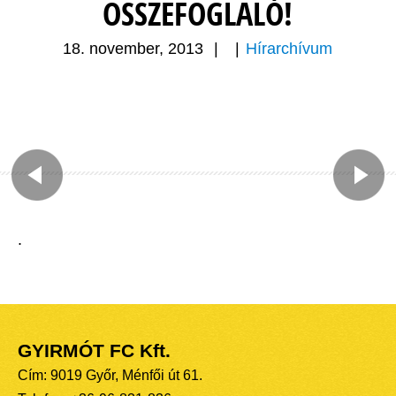
ÖSSZEFOGLALÓ!
18. november, 2013
|
|
Hírarchívum
.
GYIRMÓT FC Kft.
Cím: 9019 Győr, Ménfői út 61.