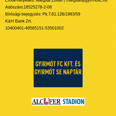
Elnök-helyettes: Margitai Zoltán | margitai@gyirmotfc.hu
Adószám:18525278-2-08
Bírósági bejegyzés: Pk.T.61.126/1993/59
K&H Bank Zrt.
10400401-49565151-53501002