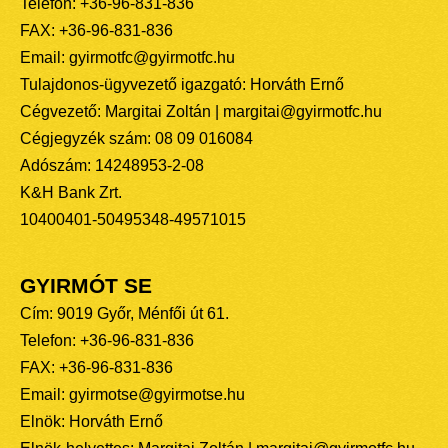
Telefon: +36-96-831-836
FAX: +36-96-831-836
Email: gyirmotfc@gyirmotfc.hu
Tulajdonos-ügyvezető igazgató: Horváth Ernő
Cégvezető: Margitai Zoltán | margitai@gyirmotfc.hu
Cégjegyzék szám: 08 09 016084
Adószám: 14248953-2-08
K&H Bank Zrt.
10400401-50495348-49571015
GYIRMÓT SE
Cím: 9019 Győr, Ménfői út 61.
Telefon: +36-96-831-836
FAX: +36-96-831-836
Email: gyirmotse@gyirmotse.hu
Elnök: Horváth Ernő