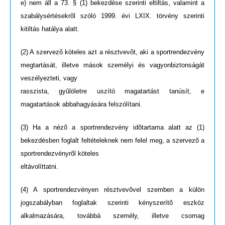
e) nem áll a 73. § (1) bekezdése szerinti eltiltás, valamint a
szabálysértésekrõl szóló 1999. évi LXIX. törvény szerinti
kitiltás hatálya alatt.
(2) A szervezõ köteles azt a résztvevõt, aki a sportrendezvény
megtartását, illetve mások személyi és vagyonbiztonságát
veszélyezteti, vagy
rasszista, gyûlöletre uszító magatartást tanúsít, e
magatartások abbahagyására felszólítani.
(3) Ha a nézõ a sportrendezvény idõtartama alatt az (1)
bekezdésben foglalt feltételeknek nem felel meg, a szervezõ a
sportrendezvényrõl köteles
eltávolíttatni.
(4) A sportrendezvényen résztvevõvel szemben a külön
jogszabályban foglaltak szerinti kényszerítõ eszköz
alkalmazására, továbbá személy, illetve csomag