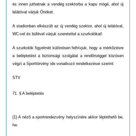
és innen juthatnak a vendég szektorba a kapu mögé, ahol új
lelátóval várjuk Önöket.
A stadionban elkészült az új vendég szektor, ahol új lelátóval,
WC-vel és büfével várjuk szeretettel a szurkolókat!
A szurkolók figyelmét különösen felhívjuk, hogy a mérkõzésre
a beléptetést a biztonsági szolgálat a rendõrséggel közösen
végzi a Sporttörvény ide vonatkozó rendelkezései szerint:
STV
71. § A beléptetés
(1) A nézõ a sportrendezvény helyszínére akkor léptethetõ be,
ha: