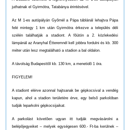
juthatnak el Gyirmótra, Tatabánya érintésével.
Az M 1-es autópályán Gyõrnél a Pápa táblánál lehajtva Pápa
felé mintegy 1 km után Gyirmótra érkezve a település déli
szélén találhatják a stadiont. A fõútón a 2. közlekedési
lámpánál az Aranyhal Étteremnél kell jobbra fordulni és kb. 300
méter után lesz megtalálható a stadion a bal oldalon.
A távolság Budapesttõl kb. 130 km, a menetidõ 1 óra.
FIGYELEM!
A stadiont elérve azonnal hajtsanak be gépkocsival a vendég
kapun, ahol a stadion területére érve, egy belsõ parkolóban
tudják leparkolni gépkocsijaikat.
A parkolást követõen ugyan itt tudják megvásárolni a
belépõjegyeiket – melyek egységesen 600.- Ft-ba kerülnek –