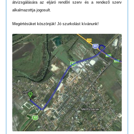
átvizsgálására az eljáró rendõri szerv és a rendezõ szerv
alkalmazottja jogosult.
Megértésüket köszönjük! Jó szurkolást kívánunk!