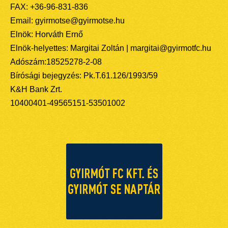
FAX: +36-96-831-836
Email: gyirmotse@gyirmotse.hu
Elnök: Horváth Ernő
Elnök-helyettes: Margitai Zoltán | margitai@gyirmotfc.hu
Adószám:18525278-2-08
Bírósági bejegyzés: Pk.T.61.126/1993/59
K&H Bank Zrt.
10400401-49565151-53501002