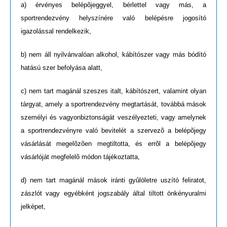
a) érvényes belépõjeggyel, bérlettel vagy más, a
sportrendezvény helyszínére való belépésre jogosító
igazolással rendelkezik,
b) nem áll nyilvánvalóan alkohol, kábítószer vagy más bódító
hatású szer befolyása alatt,
c) nem tart magánál szeszes italt, kábítószert, valamint olyan
tárgyat, amely a sportrendezvény megtartását, továbbá mások
személyi és vagyonbiztonságát veszélyezteti, vagy amelynek
a sportrendezvényre való bevitelét a szervezõ a belépõjegy
vásárlását megelõzõen megtiltotta, és errõl a belépõjegy
vásárlóját megfelelõ módon tájékoztatta,
d) nem tart magánál mások iránti gyûlöletre uszító feliratot,
zászlót vagy egyébként jogszabály által tiltott önkényuralmi
jelképet,