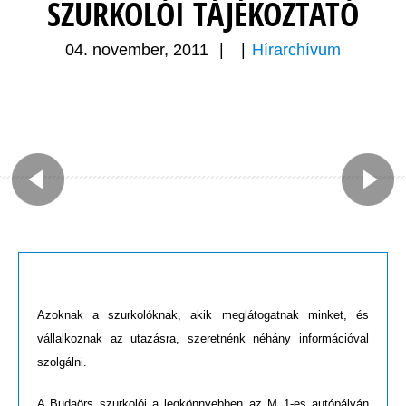
SZURKOLÓI TÁJÉKOZTATÓ
04. november, 2011
|
|
Hírarchívum
Azoknak a szurkolóknak, akik meglátogatnak minket, és
vállalkoznak az utazásra, szeretnénk néhány információval
szolgálni.
A Budaörs szurkolói a legkönnyebben az M 1-es autópályán