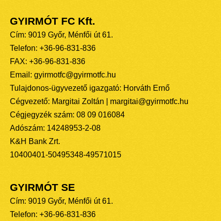
GYIRMÓT FC Kft.
Cím: 9019 Győr, Ménfői út 61.
Telefon: +36-96-831-836
FAX: +36-96-831-836
Email: gyirmotfc@gyirmotfc.hu
Tulajdonos-ügyvezető igazgató: Horváth Ernő
Cégvezető: Margitai Zoltán | margitai@gyirmotfc.hu
Cégjegyzék szám: 08 09 016084
Adószám: 14248953-2-08
K&H Bank Zrt.
10400401-50495348-49571015
GYIRMÓT SE
Cím: 9019 Győr, Ménfői út 61.
Telefon: +36-96-831-836