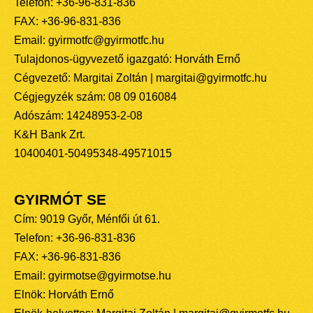
Telefon: +36-96-831-836
FAX: +36-96-831-836
Email: gyirmotfc@gyirmotfc.hu
Tulajdonos-ügyvezető igazgató: Horváth Ernő
Cégvezető: Margitai Zoltán | margitai@gyirmotfc.hu
Cégjegyzék szám: 08 09 016084
Adószám: 14248953-2-08
K&H Bank Zrt.
10400401-50495348-49571015
GYIRMÓT SE
Cím: 9019 Győr, Ménfői út 61.
Telefon: +36-96-831-836
FAX: +36-96-831-836
Email: gyirmotse@gyirmotse.hu
Elnök: Horváth Ernő