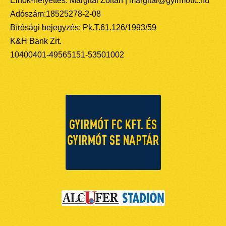
Elnök-helyettes: Margitai Zoltán | margitai@gyirmotfc.hu
Adószám:18525278-2-08
Bírósági bejegyzés: Pk.T.61.126/1993/59
K&H Bank Zrt.
10400401-49565151-53501002