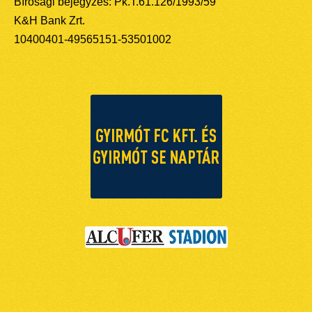
Bírósági bejegyzés: Pk.T.61.126/1993/59
K&H Bank Zrt.
10400401-49565151-53501002