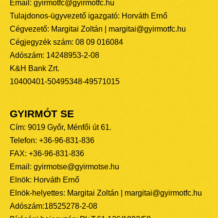
Email: gyirmotfc@gyirmotfc.hu
Tulajdonos-ügyvezető igazgató: Horváth Ernő
Cégvezető: Margitai Zoltán | margitai@gyirmotfc.hu
Cégjegyzék szám: 08 09 016084
Adószám: 14248953-2-08
K&H Bank Zrt.
10400401-50495348-49571015
GYIRMÓT SE
Cím: 9019 Győr, Ménfői út 61.
Telefon: +36-96-831-836
FAX: +36-96-831-836
Email: gyirmotse@gyirmotse.hu
Elnök: Horváth Ernő
Elnök-helyettes: Margitai Zoltán | margitai@gyirmotfc.hu
Adószám:18525278-2-08