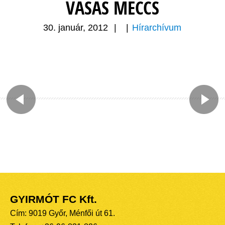
VASAS MECCS
30. január, 2012
|
|
Hírarchívum
GYIRMÓT FC Kft.
Cím: 9019 Győr, Ménfői út 61.