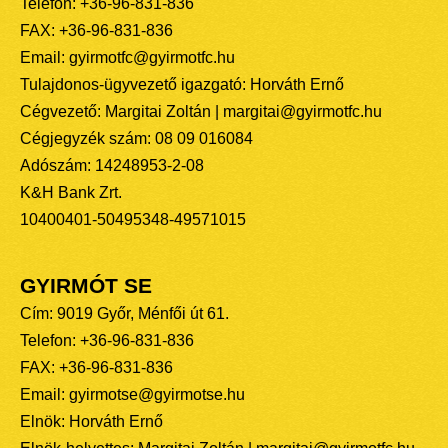
Telefon: +36-96-831-836
FAX: +36-96-831-836
Email: gyirmotfc@gyirmotfc.hu
Tulajdonos-ügyvezető igazgató: Horváth Ernő
Cégvezető: Margitai Zoltán | margitai@gyirmotfc.hu
Cégjegyzék szám: 08 09 016084
Adószám: 14248953-2-08
K&H Bank Zrt.
10400401-50495348-49571015
GYIRMÓT SE
Cím: 9019 Győr, Ménfői út 61.
Telefon: +36-96-831-836
FAX: +36-96-831-836
Email: gyirmotse@gyirmotse.hu
Elnök: Horváth Ernő