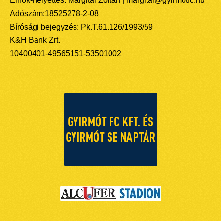
Elnök-helyettes: Margitai Zoltán | margitai@gyirmotfc.hu
Adószám:18525278-2-08
Bírósági bejegyzés: Pk.T.61.126/1993/59
K&H Bank Zrt.
10400401-49565151-53501002