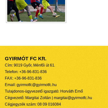
GYIRMÓT FC Kft.
Cím: 9019 Győr, Ménfői út 61.
Telefon: +36-96-831-836
FAX: +36-96-831-836
Email: gyirmotfc@gyirmotfc.hu
Tulajdonos-ügyvezető igazgató: Horváth Ernő
Cégvezető: Margitai Zoltán | margitai@gyirmotfc.hu
Cégjegyzék szám: 08 09 016084