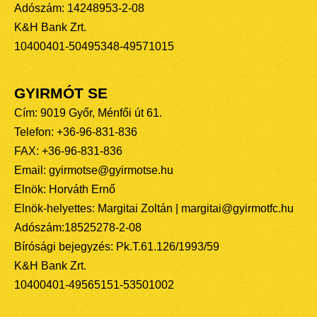
Adószám: 14248953-2-08
K&H Bank Zrt.
10400401-50495348-49571015
GYIRMÓT SE
Cím: 9019 Győr, Ménfői út 61.
Telefon: +36-96-831-836
FAX: +36-96-831-836
Email: gyirmotse@gyirmotse.hu
Elnök: Horváth Ernő
Elnök-helyettes: Margitai Zoltán | margitai@gyirmotfc.hu
Adószám:18525278-2-08
Bírósági bejegyzés: Pk.T.61.126/1993/59
K&H Bank Zrt.
10400401-49565151-53501002