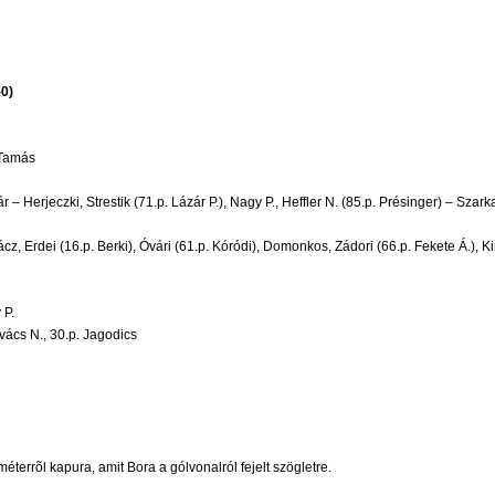
0)
 Tamás
r – Herjeczki, Strestik (71.p. Lázár P.), Nagy P., Heffler N. (85.p. Présinger) – Szark
z, Erdei (16.p. Berki), Óvári (61.p. Kóródi), Domonkos, Zádori (66.p. Fekete Á.), K
 P.
ovács N., 30.p. Jagodics
méterrõl kapura, amit Bora a gólvonalról fejelt szögletre.