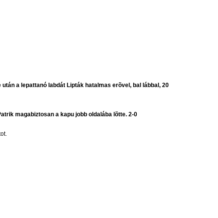
 után a lepattanó labdát Lipták hatalmas erõvel, bal lábbal, 20
Patrik magabiztosan a kapu jobb oldalába lõtte. 2-0
ot.