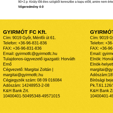
90+2.p. Király lõtt éles szögbõl keresztbe a kapu elõtt, amire nem érk
Végeredmény 4-0
GYIRMÓT FC Kft.
GYIRMÓ
Cím: 9019 Győr, Ménfői út 61.
Cím: 9019 Gy
Telefon: +36-96-831-836
Telefon: +36
FAX: +36-96-831-836
FAX: +36-96
Email: gyirmotfc@gyirmotfc.hu
Email: gyir
Tulajdonos-ügyvezető igazgató: Horváth
Elnök: Horvá
Ernő
Elnök-helyett
Cégvezető: Margitai Zoltán |
margitai@gyi
margitai@gyirmotfc.hu
Adószám:18
Cégjegyzék szám: 08 09 016084
Bírósági bej
Adószám: 14248953-2-08
Pk.T.61.126
K&H Bank Zrt.
K&H Bank Zr
10400401-50495348-49571015
10400401-4