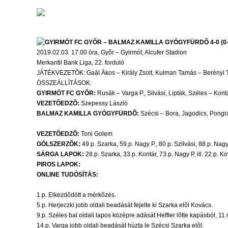
GYIRMÓT FC GYÕR – BALMAZ KAMILLA GYÓGYFÜRDÕ 4-0 (0-
2019.02.03. 17.00 óra, Gyõr – Gyirmót, Alcufer Stadion
Merkantil Bank Liga, 22. forduló
JÁTÉKVEZETÕK: Gaál Ákos – Király Zsolt, Kulman Tamás – Berényi
ÖSSZEÁLLÍTÁSOK:
GYIRMÓT FC GYÕR:
Rusák – Varga P., Silvási, Lipták, Széles – Kontá
VEZETÕEDZÕ:
Szepessy László
BALMAZ KAMILLA GYÓGYFÜRDÕ:
Szécsi – Bora, Jagodics, Pongrác
VEZETÕEDZÕ:
Toni Golem
GÓLSZERZÕK:
49.p. Szarka, 59.p. Nagy P., 80.p. Szilvási, 88.p. Nagy
SÁRGA LAPOK:
28.p. Szarka, 33.p. Kontár, 73.p. Nagy P. ill. 22.p. K
PIROS LAPOK:
ONLINE TUDÓSÍTÁS:
1.p. Elkezdõdött a mérkõzés.
5.p. Herjeczki jobb oldali beadását fejelte ki Szarka elõl Kovács.
9.p. Széles bal oldali lapos középre adását Heffler lõtte kapásból, 11 
14.p. Varga jobb oldali beadását húzta le Szécsi Szarka elõl.