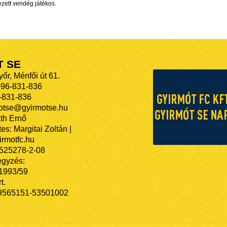
ezett vendég játékos.
T SE
őr, Ménfői út 61.
-96-831-836
-831-836
motse@gyirmotse.hu
th Ernő
es: Margitai Zoltán |
rmotfc.hu
525278-2-08
egyzés:
/1993/59
t.
9565151-53501002