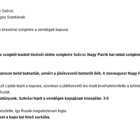
e Szécsi.
agas Szarkának.
tte bravúrral szögletre a vendégek kapusa.
 szögbõl leadott lövését ütötte szögletre Szécsi. Nagy Patrik bal oldali szöglete
atoson belül buktatták, amiért a játékvezetõ büntetõt ítélt. A tizenegyest Nagy 
 Lipták fejelt a kapuba, azonban a játékvezetõ les miatt érvénytelenítette a találat
 Rusák.
apitányunk, Szilvási fejelt a vendégek kapujának közepébe. 3-0
esztette, így Rusák magabiztosan fogta.
el a kapu bal felsõ sarkába.