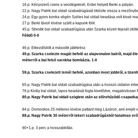
16.p. Kényszerû csere a vendégeknél, Erdei helyett Berki a pályán.
22.p. Nagy Patrik bal oldali szabadrúgását öklözte vissza a mezõnyb
24.p. Egy gyors kontra végén Széles bal oldali beadása volt kissé m
27.p. Berki távoli lövése szállt a kapunk fölé.
45.p. Strestik bal oldali szabadrúgása után Szarka közeli fejesét ütö
Félidõ 0-0
46.p. Elkezdõdött a második játékrész.
49.p. Szarka cselezte magát befelé az alapvonalon balról, majd éles
méterrõl a bal felsõ sarokba bombázta. 1-0
59.p. Szarka cselezett ismét befelé, azonban most jobbról, a tizenh
65.p. Nagy Patrik bal oldali szabadrúgása után a hosszú oldalon érkezõ
76.p Király bal oldali, lapos beadását fogta kivetõdve, magabiztosan
80.p. Nagy Patrik bal oldali szöglete után az elõrehúzódó csapatk
84.p. Domonkos 25 méteres lövése pattant meg Lázáron, ami erejét v
88.p. Nagy Patrik 30 méterrõl tekert szabadrúgásból hatalmas erõv
90+1.p. 3 perc a hosszabbítás.