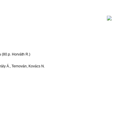
a (80.p. Horváth R.)
irály Á., Ternován, Kovács N.