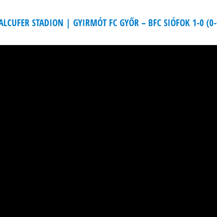
ALCUFER STADION | GYIRMÓT FC GYŐR – BFC SIÓFOK 1-0 (0