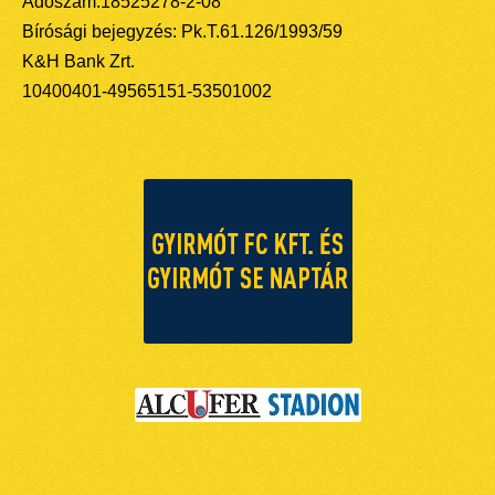
Adószám:18525278-2-08
Bírósági bejegyzés: Pk.T.61.126/1993/59
K&H Bank Zrt.
10400401-49565151-53501002