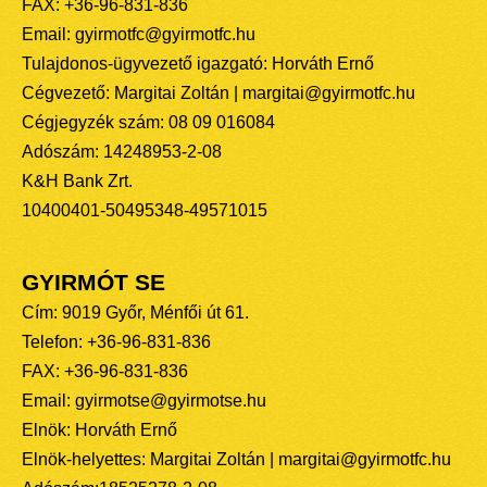
FAX: +36-96-831-836
Email: gyirmotfc@gyirmotfc.hu
Tulajdonos-ügyvezető igazgató: Horváth Ernő
Cégvezető: Margitai Zoltán | margitai@gyirmotfc.hu
Cégjegyzék szám: 08 09 016084
Adószám: 14248953-2-08
K&H Bank Zrt.
10400401-50495348-49571015
GYIRMÓT SE
Cím: 9019 Győr, Ménfői út 61.
Telefon: +36-96-831-836
FAX: +36-96-831-836
Email: gyirmotse@gyirmotse.hu
Elnök: Horváth Ernő
Elnök-helyettes: Margitai Zoltán | margitai@gyirmotfc.hu