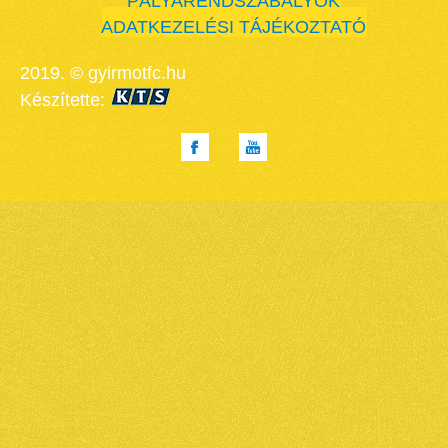
PÁLYARENDSZABÁLYOK
ADATKEZELÉSI TÁJÉKOZTATÓ
2019. © gyirmotfc.hu
Készítette: