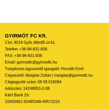
GYIRMÓT FC Kft.
Cím: 9019 Győr, Ménfői út 61.
Telefon: +36-96-831-836
FAX: +36-96-831-836
Email: gyirmotfc@gyirmotfc.hu
Tulajdonos-ügyvezető igazgató: Horváth Ernő
Cégvezető: Margitai Zoltán | margitai@gyirmotfc.hu
Cégjegyzék szám: 08 09 016084
Adószám: 14248953-2-08
K&H Bank Zrt.
10400401-50495348-49571015