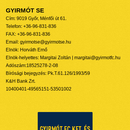
GYIRMÓT SE
Cím: 9019 Győr, Ménfői út 61.
Telefon: +36-96-831-836
FAX: +36-96-831-836
Email: gyirmotse@gyirmotse.hu
Elnök: Horváth Ernő
Elnök-helyettes: Margitai Zoltán | margitai@gyirmotfc.hu
Adószám:18525278-2-08
Bírósági bejegyzés: Pk.T.61.126/1993/59
K&H Bank Zrt.
10400401-49565151-53501002