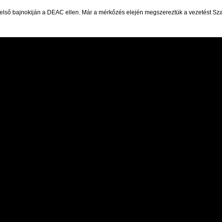
első bajnokiján a DEAC ellen. Már a mérkőzés elején megszereztük a vezetést Szatmá