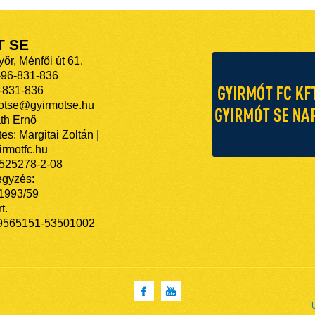
T SE
őr, Ménfői út 61.
-96-831-836
-831-836
motse@gyirmotse.hu
th Ernő
es: Margitai Zoltán |
rmotfc.hu
525278-2-08
egyzés:
/1993/59
t.
9565151-53501002