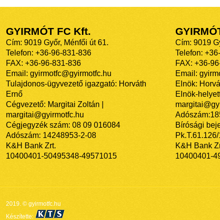
GYIRMÓT FC Kft.
GYIRMÓ
Cím: 9019 Győr, Ménfői út 61.
Cím: 9019 Gy
Telefon: +36-96-831-836
Telefon: +36
FAX: +36-96-831-836
FAX: +36-96
Email: gyirmotfc@gyirmotfc.hu
Email: gyir
Tulajdonos-ügyvezető igazgató: Horváth
Elnök: Horvá
Ernő
Elnök-helyett
Cégvezető: Margitai Zoltán |
margitai@gyi
margitai@gyirmotfc.hu
Adószám:18
Cégjegyzék szám: 08 09 016084
Bírósági bej
Adószám: 14248953-2-08
Pk.T.61.126
K&H Bank Zrt.
K&H Bank Zr
10400401-50495348-49571015
10400401-4
2019. © gyirmotfc.hu
Készítette: