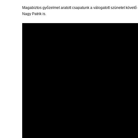
Magabiztos győzelmet aratott csapatunk a válogatott szünetet követő 
Nagy Patrik is.