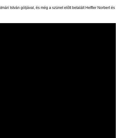
ri István góljával, és még a szünet előtt betalált Heffler Norbert és