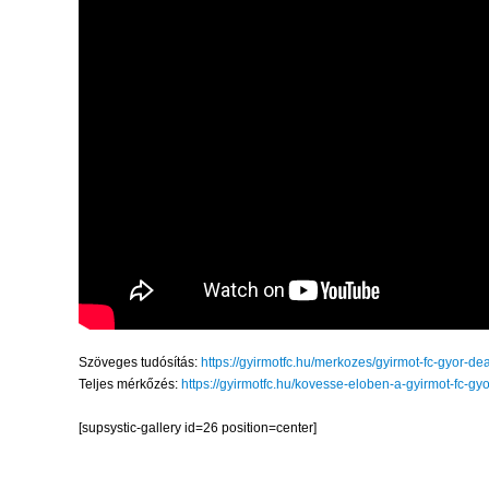
Szöveges tudósítás:
https://gyirmotfc.hu/merkozes/gyirmot-fc-gyor-de
Teljes mérkőzés:
https://gyirmotfc.hu/kovesse-eloben-a-gyirmot-fc-gy
[supsystic-gallery id=26 position=center]