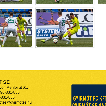
T SE
őr, Ménfői út 61.
-96-831-836
-831-836
motse@gyirmotse.hu