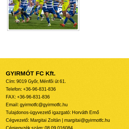
GYIRMÓT FC Kft.
Cím: 9019 Győr, Ménfői út 61.
Telefon: +36-96-831-836
FAX: +36-96-831-836
Email: gyirmotfc@gyirmotfc.hu
Tulajdonos-ügyvezető igazgató: Horváth Ernő
Cégvezető: Margitai Zoltán | margitai@gyirmotfc.hu
Cégjegyzék szám: 08 09 016084