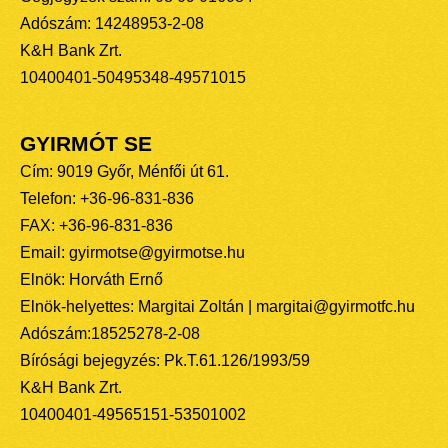
Adószám: 14248953-2-08
K&H Bank Zrt.
10400401-50495348-49571015
GYIRMÓT SE
Cím: 9019 Győr, Ménfői út 61.
Telefon: +36-96-831-836
FAX: +36-96-831-836
Email: gyirmotse@gyirmotse.hu
Elnök: Horváth Ernő
Elnök-helyettes: Margitai Zoltán | margitai@gyirmotfc.hu
Adószám:18525278-2-08
Bírósági bejegyzés: Pk.T.61.126/1993/59
K&H Bank Zrt.
10400401-49565151-53501002