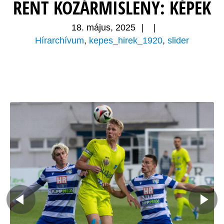
RENT KOZÁRMISLENY: KÉPEK
18. május, 2025
|
|
Hírarchívum
,
kepes_hirek_1920
,
slider