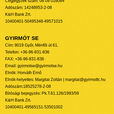
Cégjegyzék szám: 08 09 016084
Adószám: 14248953-2-08
K&H Bank Zrt.
10400401-50495348-49571015
GYIRMÓT SE
Cím: 9019 Győr, Ménfői út 61.
Telefon: +36-96-831-836
FAX: +36-96-831-836
Email: gyirmotse@gyirmotse.hu
Elnök: Horváth Ernő
Elnök-helyettes: Margitai Zoltán | margitai@gyirmotfc.hu
Adószám:18525278-2-08
Bírósági bejegyzés: Pk.T.61.126/1993/59
K&H Bank Zrt.
10400401-49565151-53501002