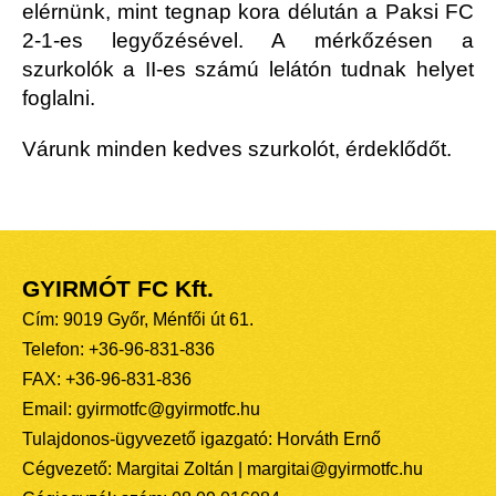
elérnünk, mint tegnap kora délután a Paksi FC
2-1-es legyőzésével. A mérkőzésen a
szurkolók a II-es számú lelátón tudnak helyet
foglalni.
Várunk minden kedves szurkolót, érdeklődőt.
GYIRMÓT FC Kft.
Cím: 9019 Győr, Ménfői út 61.
Telefon: +36-96-831-836
FAX: +36-96-831-836
Email: gyirmotfc@gyirmotfc.hu
Tulajdonos-ügyvezető igazgató: Horváth Ernő
Cégvezető: Margitai Zoltán | margitai@gyirmotfc.hu