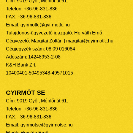
Cím: 9019 Győr, Ménfői út 61.
Telefon: +36-96-831-836
FAX: +36-96-831-836
Email: gyirmotfc@gyirmotfc.hu
Tulajdonos-ügyvezető igazgató: Horváth Ernő
Cégvezető: Margitai Zoltán | margitai@gyirmotfc.hu
Cégjegyzék szám: 08 09 016084
Adószám: 14248953-2-08
K&H Bank Zrt.
10400401-50495348-49571015
GYIRMÓT SE
Cím: 9019 Győr, Ménfői út 61.
Telefon: +36-96-831-836
FAX: +36-96-831-836
Email: gyirmotse@gyirmotse.hu
Elnök: Horváth Ernő