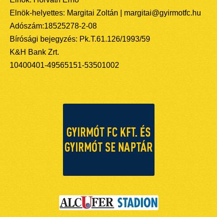
Elnök-helyettes: Margitai Zoltán | margitai@gyirmotfc.hu
Adószám:18525278-2-08
Bírósági bejegyzés: Pk.T.61.126/1993/59
K&H Bank Zrt.
10400401-49565151-53501002