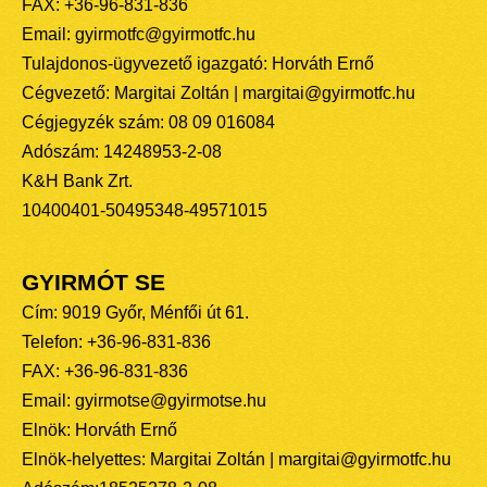
FAX: +36-96-831-836
Email: gyirmotfc@gyirmotfc.hu
Tulajdonos-ügyvezető igazgató: Horváth Ernő
Cégvezető: Margitai Zoltán | margitai@gyirmotfc.hu
Cégjegyzék szám: 08 09 016084
Adószám: 14248953-2-08
K&H Bank Zrt.
10400401-50495348-49571015
GYIRMÓT SE
Cím: 9019 Győr, Ménfői út 61.
Telefon: +36-96-831-836
FAX: +36-96-831-836
Email: gyirmotse@gyirmotse.hu
Elnök: Horváth Ernő
Elnök-helyettes: Margitai Zoltán | margitai@gyirmotfc.hu