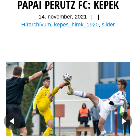
PÁPAI PERUTZ FC: KÉPEK
14. november, 2021
|
|
Hírarchívum
,
kepes_hirek_1920
,
slider