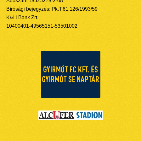
Adószám:18525278-2-08
Bírósági bejegyzés: Pk.T.61.126/1993/59
K&H Bank Zrt.
10400401-49565151-53501002