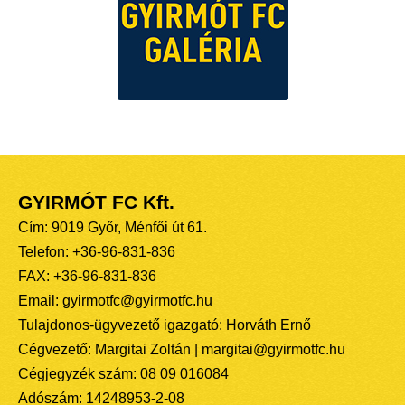
GYIRMÓT FC Kft.
Cím: 9019 Győr, Ménfői út 61.
Telefon: +36-96-831-836
FAX: +36-96-831-836
Email: gyirmotfc@gyirmotfc.hu
Tulajdonos-ügyvezető igazgató: Horváth Ernő
Cégvezető: Margitai Zoltán | margitai@gyirmotfc.hu
Cégjegyzék szám: 08 09 016084
Adószám: 14248953-2-08