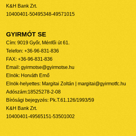
K&H Bank Zrt.
10400401-50495348-49571015
GYIRMÓT SE
Cím: 9019 Győr, Ménfői út 61.
Telefon: +36-96-831-836
FAX: +36-96-831-836
Email: gyirmotse@gyirmotse.hu
Elnök: Horváth Ernő
Elnök-helyettes: Margitai Zoltán | margitai@gyirmotfc.hu
Adószám:18525278-2-08
Bírósági bejegyzés: Pk.T.61.126/1993/59
K&H Bank Zrt.
10400401-49565151-53501002