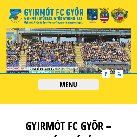
MENU
GYIRMÓT FC GYÕR –