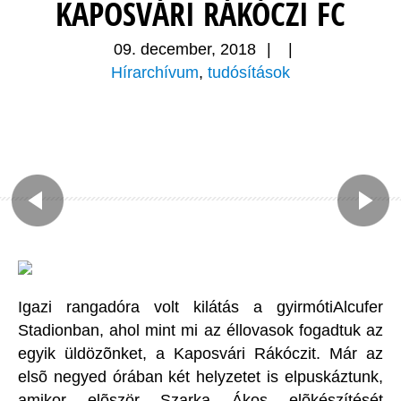
KAPOSVÁRI RÁKÓCZI FC
09. december, 2018
|
|
Hírarchívum
,
tudósítások
Igazi rangadóra volt kilátás a gyirmótiAlcufer
Stadionban, ahol mint mi az éllovasok fogadtuk az
egyik üldözõnket, a Kaposvári Rákóczit. Már az
elsõ negyed órában két helyzetet is elpuskáztunk,
amikor elõször Szarka Ákos elõkészítését