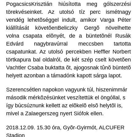
PogacsicsKrisztián hiúsította meg gólszerzési
törekvéseinket. Az utolsó tíz perc ismétnagy
vendég lehetõséggel indult, amikor Varga Péter
kiállítását követõenBeliczky Gergõ növelhette
volna csapata elõnyét, de a büntetõnél Rusák
Edvárd nagybravúrral meccsben tartotta
csapatunkat. Az utolsó percekben Heffler Norbert
törtkapura bal oldalról, de két szép cselt követõen
Vachtler Csaba buktatta õt, ajogosnak tûnõ büntetõ
helyett azonban a támadónk kapott sárga lapot.
Szerencsétlen napokon vagyunk túl, hiszenimmár
második mérkõzésünket veszítettük el öngóllal, s
így búcsúznunk kellett az elõkelõ elsõ helytõl is,
mivel a Zalaegerszeg nyert Siófok ellen.
2018.12.09. 15.30 óra, Gyõr-Gyirmót, ALCUFER
Stadion