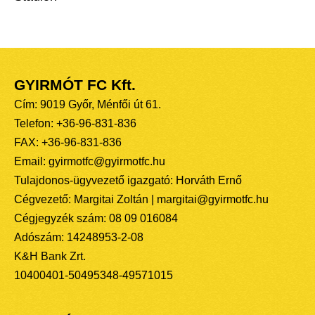
GYIRMÓT FC Kft.
Cím: 9019 Győr, Ménfői út 61.
Telefon: +36-96-831-836
FAX: +36-96-831-836
Email: gyirmotfc@gyirmotfc.hu
Tulajdonos-ügyvezető igazgató: Horváth Ernő
Cégvezető: Margitai Zoltán | margitai@gyirmotfc.hu
Cégjegyzék szám: 08 09 016084
Adószám: 14248953-2-08
K&H Bank Zrt.
10400401-50495348-49571015