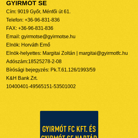
GYIRMÓT SE
Cím: 9019 Győr, Ménfői út 61.
Telefon: +36-96-831-836
FAX: +36-96-831-836
Email: gyirmotse@gyirmotse.hu
Elnök: Horváth Ernő
Elnök-helyettes: Margitai Zoltán | margitai@gyirmotfc.hu
Adószám:18525278-2-08
Bírósági bejegyzés: Pk.T.61.126/1993/59
K&H Bank Zrt.
10400401-49565151-53501002