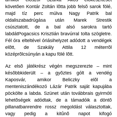
követõen Kontár Zoltán lõtta jobb felsõ sarok fölé,
majd tíz perc múlva Nagy Patrik bal
oldaliszabadrúgása után Marek Strestik
csúsztatott, de a bal alsó sarokra tartó
labdátPogacsics Krisztián bravúrral tolta szögletre.
Fél óra elteltével óriásihelyzet adódott a vendégek
elõtt, de Szakály Attila 12 méterrõl
középrõlcsúnyán a kapu fölé lõtt.
Az elsõ játékrész végén megszerezte – mint
késõbbkiderült – a gyõztes gólt a vendég
Kaposvár, amikor Beliczky elõl a
menteniszándékozó Lázár Patrik saját kapujába
pöckölte a labda. Szünet után továbbrais gyirmóti
lehetõségek adódtak, de a támadóik a döntõ
pillanatbanrendre rossz megoldást választottak,
vagy pedig a kitûnõ napot kifogó