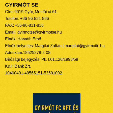
GYIRMÓT SE
Cím: 9019 Győr, Ménfői út 61.
Telefon: +36-96-831-836
FAX: +36-96-831-836
Email: gyirmotse@gyirmotse.hu
Elnök: Horváth Ernő
Elnök-helyettes: Margitai Zoltán | margitai@gyirmotfc.hu
Adószám:18525278-2-08
Bírósági bejegyzés: Pk.T.61.126/1993/59
K&H Bank Zrt.
10400401-49565151-53501002