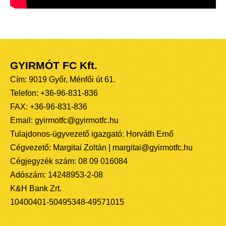
GYIRMÓT FC Kft.
Cím: 9019 Győr, Ménfői út 61.
Telefon: +36-96-831-836
FAX: +36-96-831-836
Email: gyirmotfc@gyirmotfc.hu
Tulajdonos-ügyvezető igazgató: Horváth Ernő
Cégvezető: Margitai Zoltán | margitai@gyirmotfc.hu
Cégjegyzék szám: 08 09 016084
Adószám: 14248953-2-08
K&H Bank Zrt.
10400401-50495348-49571015