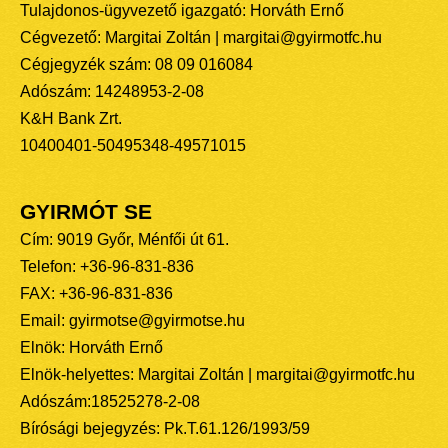
Tulajdonos-ügyvezető igazgató: Horváth Ernő
Cégvezető: Margitai Zoltán | margitai@gyirmotfc.hu
Cégjegyzék szám: 08 09 016084
Adószám: 14248953-2-08
K&H Bank Zrt.
10400401-50495348-49571015
GYIRMÓT SE
Cím: 9019 Győr, Ménfői út 61.
Telefon: +36-96-831-836
FAX: +36-96-831-836
Email: gyirmotse@gyirmotse.hu
Elnök: Horváth Ernő
Elnök-helyettes: Margitai Zoltán | margitai@gyirmotfc.hu
Adószám:18525278-2-08
Bírósági bejegyzés: Pk.T.61.126/1993/59