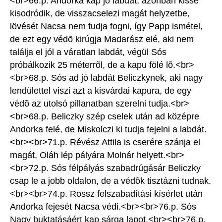
<br>66.p. Andorka kap jó labdát, azonban kissé
kisodródik, de visszacselezi magát helyzetbe,
lövését Nacsa nem tudja fogni, így Papp ismétel,
de ezt egy védõ kirúgja Madarász elé, aki nem
találja el jól a váratlan labdát, végül Sós
próbálkozik 25 méterrõl, de a kapu fölé lõ.<br>
<br>68.p. Sós ad jó labdát Beliczkynek, aki nagy
lendülettel viszi azt a kisvárdai kapura, de egy
védõ az utolsó pillanatban szerelni tudja.<br>
<br>68.p. Beliczky szép cselek után ad középre
Andorka felé, de Miskolczi ki tudja fejelni a labdát.
<br><br>71.p. Révész Attila is cserére szánja el
magát, Oláh lép pályára Molnár helyett.<br>
<br>72.p. Sós félpályás szabadrúgásár Beliczky
csap le a jobb oldalon, de a védõk tisztázni tudnak.
<br><br>74.p. Rossz felszabadítási kísérlet után
Andorka fejesét Nacsa védi.<br><br>76.p. Sós
Nagy buktatásáért kap sárga lapot.<br><br>76.p.