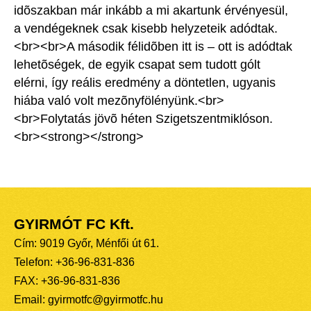
idõszakban már inkább a mi akartunk érvényesül,
a vendégeknek csak kisebb helyzeteik adódtak.
<br><br>A második félidõben itt is – ott is adódtak
lehetõségek, de egyik csapat sem tudott gólt
elérni, így reális eredmény a döntetlen, ugyanis
hiába való volt mezõnyfölényünk.<br>
<br>Folytatás jövõ héten Szigetszentmiklóson.
<br><strong></strong>
GYIRMÓT FC Kft.
Cím: 9019 Győr, Ménfői út 61.
Telefon: +36-96-831-836
FAX: +36-96-831-836
Email: gyirmotfc@gyirmotfc.hu