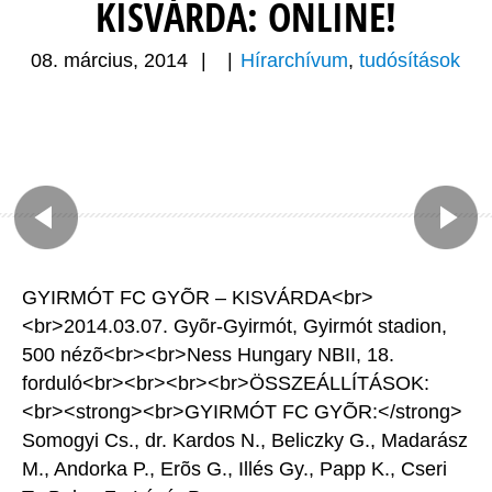
KISVÁRDA: ONLINE!
08. március, 2014
|
|
Hírarchívum
,
tudósítások
GYIRMÓT FC GYÕR – KISVÁRDA<br>
<br>2014.03.07. Gyõr-Gyirmót, Gyirmót stadion,
500 nézõ<br><br>Ness Hungary NBII, 18.
forduló<br><br><br><br>ÖSSZEÁLLÍTÁSOK:
<br><strong><br>GYIRMÓT FC GYÕR:</strong>
Somogyi Cs., dr. Kardos N., Beliczky G., Madarász
M., Andorka P., Erõs G., Illés Gy., Papp K., Cseri