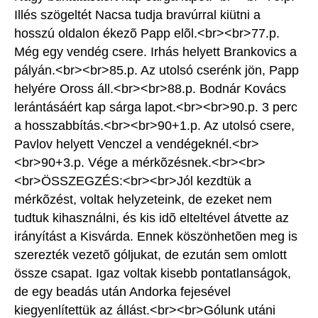
Illés szögeltét Nacsa tudja bravúrral kiütni a
hosszú oldalon ékezõ Papp elõl.<br><br>77.p.
Még egy vendég csere. Irhás helyett Brankovics a
pályán.<br><br>85.p. Az utolsó cserénk jön, Papp
helyére Oross áll.<br><br>88.p. Bodnár Kovács
lerántásáért kap sárga lapot.<br><br>90.p. 3 perc
a hosszabbítás.<br><br>90+1.p. Az utolsó csere,
Pavlov helyett Venczel a vendégeknél.<br>
<br>90+3.p. Vége a mérkõzésnek.<br><br>
<br>ÖSSZEGZÉS:<br><br>Jól kezdtük a
mérkõzést, voltak helyzeteink, de ezeket nem
tudtuk kihasználni, és kis idõ elteltével átvette az
irányítást a Kisvárda. Ennek köszönhetõen meg is
szerezték vezetõ góljukat, de ezután sem omlott
össze csapat. Igaz voltak kisebb pontatlanságok,
de egy beadás után Andorka fejesével
kiegyenlítettük az állást.<br><br>Gólunk utáni