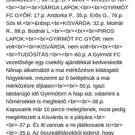
<br><br><br>SÁRGA LAPOK:<br><br>GYIRMÓT
FC GYÕR: 17.p. Andorka P., 35.p. Erõs G., 76.p.
Sós M.<br>&nbsp;<br>KISVÁRDA: 32.p. Molnár
R., 88.p. Bodnár L.<br><br><br><br>PIROS
LAPOK:<br><br>GYIRMÓT FC GYÕR: nem
volt<br><br>KISVÁRDA: nem volt<br><br><br>
<br>TUDÓSÍTÁS:<br><br>-60.p. A Gyirmót FC
vezetõsége egy csekély ajándékkal kedveskedik
Nõnap alkalmából a mai mérkõzésre kilátogató
högyeknek, miszerint az õ belépésük a mai
mérkõzésre díjtalan!<br><br>-50.p. Igazi
labdarúgó idõ Gyirmóton! A Nap süt, valamint a
hõmérséklet is megfelelõ.<br><br>-38.p.
Kapusaink már 10 perce melegítenek, most pedig
megérkezett a Kisvárda is a pályára.<br>
<br>-37.p. És itt vannak a mi játékosaink is!<br>
<br>-35.p. Az összeállításokból kiderül, hogy