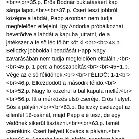
<br><br>35.p. Erõs Bodnár buktatásáért kap
sárga lapot.<br><br>37.p. Cseri teszi jobbról
középre a labdát, Papp azonban nem tudja
megfelelõen elfejelni, így Andorka próbálkozhat
bevetõdve a labdát a kapuba juttatni, de a
játékszer a felsõ léc fölött köt ki.<br><br>43.p.
Beliczky jobboldali beadását Papp Nagy
zavarásában nem tudja megfelelõen eltalálni.<br>
<br>45.p. 1 perc a hosszabbítás<br><br>45+1.p.
Vége az elsõ félidõnek.<br><br>FÉLIDÕ: 1-1<br>
<br>46.p. Elkezdõdött a második félidõ.<br>
<br>52.p. Nagy lõ közelrõl a bal kapufa mellé.<br>
<br>56.p. Itt a mérkõzés elsõ cseréje, Erõs helyett
Sós a pályán.<br><br>63.p. Beliczky cselezget az
ellenfél 16-osánál, majd Papp elé tesz, de egy
védõnek sikerül tisztázni.<br><br>63.p. Ismét
cserélünk. Cseri helyett Kovács a pályán.<br>