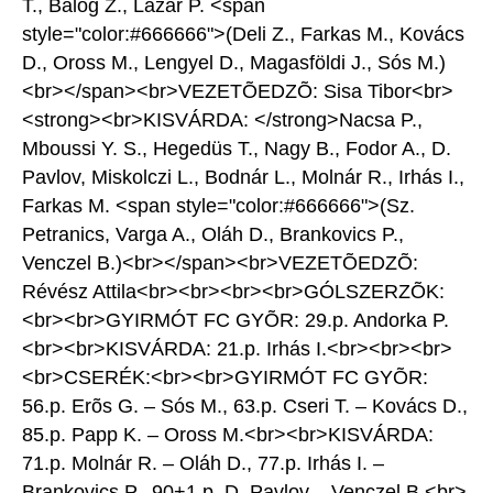
T., Balog Z., Lázár P. <span
style="color:#666666">(Deli Z., Farkas M., Kovács
D., Oross M., Lengyel D., Magasföldi J., Sós M.)
<br></span><br>VEZETÕEDZÕ: Sisa Tibor<br>
<strong><br>KISVÁRDA: </strong>Nacsa P.,
Mboussi Y. S., Hegedüs T., Nagy B., Fodor A., D.
Pavlov, Miskolczi L., Bodnár L., Molnár R., Irhás I.,
Farkas M. <span style="color:#666666">(Sz.
Petranics, Varga A., Oláh D., Brankovics P.,
Venczel B.)<br></span><br>VEZETÕEDZÕ:
Révész Attila<br><br><br><br>GÓLSZERZÕK:
<br><br>GYIRMÓT FC GYÕR: 29.p. Andorka P.
<br><br>KISVÁRDA: 21.p. Irhás I.<br><br><br>
<br>CSERÉK:<br><br>GYIRMÓT FC GYÕR:
56.p. Erõs G. – Sós M., 63.p. Cseri T. – Kovács D.,
85.p. Papp K. – Oross M.<br><br>KISVÁRDA:
71.p. Molnár R. – Oláh D., 77.p. Irhás I. –
Brankovics P., 90+1.p. D. Pavlov – Venczel B.<br>