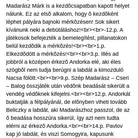
Madarász Márk is a kezdõcsapatban kapott helyet
nálunk. Ez az elsõ alkalom, hogy õ kezdõként
léphet pályára bajnoki mérkõzésen! Sok sikert
kívánunk neki a debütáláshoz!<br><br>-12.p. A
játékosok befejezték a bemelegítést, pillanatokon
belül kezdõdik a mérkõzés!<br><br>1.p.
Elkezdõdött a mérkõzés!<br><br>3.p. Illés ad
jobbról a középen érkezõ Andorka elé, aki éles
szögbõl nem tudja berúgni a labdát a kimozduló
Nacsa fölött.<br><br>9.p. Szép Madarász – Cseri
– Balog összjáték után védõnk beadását sikerült a
vendég védõknek kifejelni.<br><br>12.p. Andorkát
buktatják a félpályánál, de elõnyben viheti tovább
Beliczky a labdát, aki Madarászhoz passzol, de az
õ beadása hosszúra sikerül, így azt nem tudta
elérni az érkezõ Andorka.<br><br>14.p. Pavlov
kap jó labdát, és viszi Somogyira, kapusunk