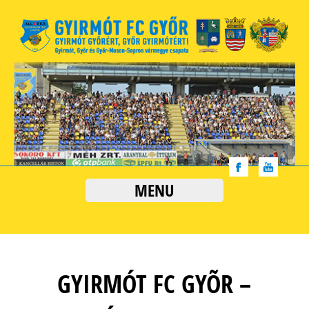
MENU
GYIRMÓT FC GYÕR –