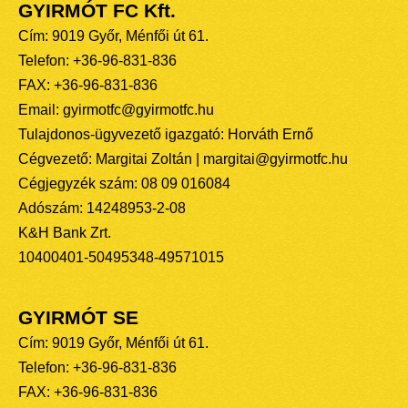
GYIRMÓT FC Kft.
Cím: 9019 Győr, Ménfői út 61.
Telefon: +36-96-831-836
FAX: +36-96-831-836
Email: gyirmotfc@gyirmotfc.hu
Tulajdonos-ügyvezető igazgató: Horváth Ernő
Cégvezető: Margitai Zoltán | margitai@gyirmotfc.hu
Cégjegyzék szám: 08 09 016084
Adószám: 14248953-2-08
K&H Bank Zrt.
10400401-50495348-49571015
GYIRMÓT SE
Cím: 9019 Győr, Ménfői út 61.
Telefon: +36-96-831-836
FAX: +36-96-831-836