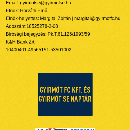
Email: gyirmotse@gyirmotse.hu
Elnök: Horváth Ernő
Elnök-helyettes: Margitai Zoltán | margitai@gyirmotfc.hu
Adószám:18525278-2-08
Bírósági bejegyzés: Pk.T.61.126/1993/59
K&H Bank Zrt.
10400401-49565151-53501002