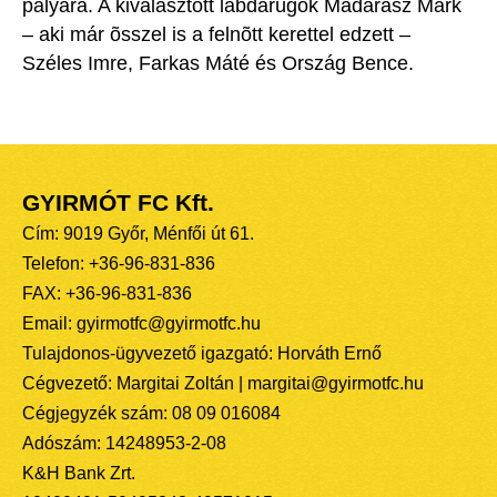
pályára. A kiválasztott labdarúgók Madarász Márk
– aki már õsszel is a felnõtt kerettel edzett –
Széles Imre, Farkas Máté és Ország Bence.
GYIRMÓT FC Kft.
Cím: 9019 Győr, Ménfői út 61.
Telefon: +36-96-831-836
FAX: +36-96-831-836
Email: gyirmotfc@gyirmotfc.hu
Tulajdonos-ügyvezető igazgató: Horváth Ernő
Cégvezető: Margitai Zoltán | margitai@gyirmotfc.hu
Cégjegyzék szám: 08 09 016084
Adószám: 14248953-2-08
K&H Bank Zrt.