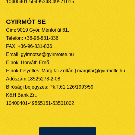
10400401-50495348-49571015
GYIRMÓT SE
Cím: 9019 Győr, Ménfői út 61.
Telefon: +36-96-831-836
FAX: +36-96-831-836
Email: gyirmotse@gyirmotse.hu
Elnök: Horváth Ernő
Elnök-helyettes: Margitai Zoltán | margitai@gyirmotfc.hu
Adószám:18525278-2-08
Bírósági bejegyzés: Pk.T.61.126/1993/59
K&H Bank Zrt.
10400401-49565151-53501002