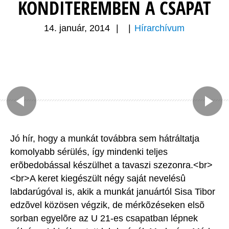
KONDITEREMBEN A CSAPAT
14. január, 2014
|
|
Hírarchívum
Jó hír, hogy a munkát továbbra sem hátráltatja
komolyabb sérülés, így mindenki teljes
erõbedobással készülhet a tavaszi szezonra.<br>
<br>A keret kiegészült négy saját nevelésû
labdarúgóval is, akik a munkát januártól Sisa Tibor
edzõvel közösen végzik, de mérkõzéseken elsõ
sorban egyelõre az U 21-es csapatban lépnek