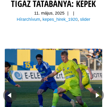
TIGÁZ TATABÁNYA: KÉPEK
11. május, 2025
|
|
Hírarchívum
,
kepes_hirek_1920
,
slider