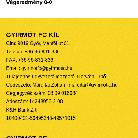
Végeredmény 0-0
GYIRMÓT FC Kft.
Cím: 9019 Győr, Ménfői út 61.
Telefon: +36-96-831-836
FAX: +36-96-831-836
Email: gyirmotfc@gyirmotfc.hu
Tulajdonos-ügyvezető igazgató: Horváth Ernő
Cégvezető: Margitai Zoltán | margitai@gyirmotfc.hu
Cégjegyzék szám: 08 09 016084
Adószám: 14248953-2-08
K&H Bank Zrt.
10400401-50495348-49571015