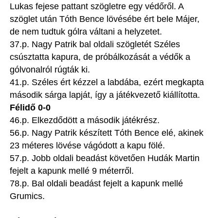
Lukas fejese pattant szögletre egy védőről. A
szöglet után Tóth Bence lövésébe ért bele Májer,
de nem tudtuk gólra váltani a helyzetet.
37.p. Nagy Patrik bal oldali szögletét Széles
csúsztatta kapura, de próbálkozását a védők a
gólvonalról rúgták ki.
41.p. Széles ért kézzel a labdába, ezért megkapta
második sárga lapját, így a játékvezető kiállította.
Félidő 0-0
46.p. Elkezdődött a második játékrész.
56.p. Nagy Patrik készített Tóth Bence elé, akinek
23 méteres lövése vágódott a kapu fölé.
57.p. Jobb oldali beadást követően Hudák Martin
fejelt a kapunk mellé 9 méterről.
78.p. Bal oldali beadást fejelt a kapunk mellé
Grumics.