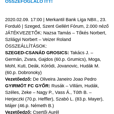
ÖSSZEFOGLALÓ ITT!
2020.02.09. 17:00 | Merkantil Bank Liga NBII., 23.
Forduló | Szeged, Szent Gellért Fórum, 2.000 néző
JÁTÉKVEZETŐK: Nazsa Tamás – Tőkés Norbert,
Szilágyi Norbert – Veizer Roland
ÖSSZEÁLLÍTÁSOK:
SZEGED-CSANÁD GROSICS:
Takács J. –
Germán, Zvara, Gajdos (60.p. Grumics), Moga,
Mohl, Kuti, Deák, Kóródi, Jovanovic, Hudák M.
(60.p. Dobronoky)
Vezetőedző:
De Oliveira Janeiro Joao Pedro
GYIRMÓT FC GYŐR:
Rusák – Villám, Hudák,
Széles, Zeke – Nagy P., Vass Á., Tóth B. –
Herjeczki (70.p. Heffler), Szabó L. (83.p. Mayer),
Májer (46.p. Németh B.)
Vezetőedző:
Csertői Aurél