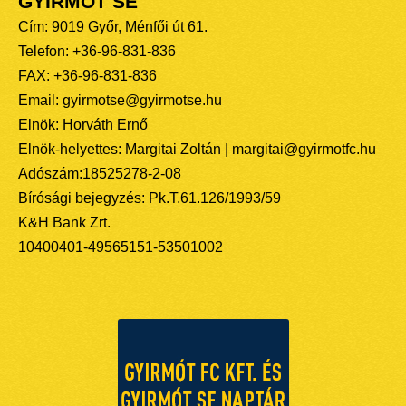
GYIRMÓT SE
Cím: 9019 Győr, Ménfői út 61.
Telefon: +36-96-831-836
FAX: +36-96-831-836
Email: gyirmotse@gyirmotse.hu
Elnök: Horváth Ernő
Elnök-helyettes: Margitai Zoltán | margitai@gyirmotfc.hu
Adószám:18525278-2-08
Bírósági bejegyzés: Pk.T.61.126/1993/59
K&H Bank Zrt.
10400401-49565151-53501002