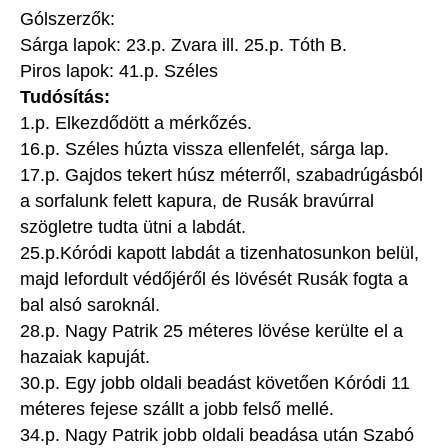
Gólszerzők:
Sárga lapok: 23.p. Zvara ill. 25.p. Tóth B.
Piros lapok: 41.p. Széles
Tudósítás:
1.p. Elkezdődött a mérkőzés.
16.p. Széles húzta vissza ellenfelét, sárga lap.
17.p. Gajdos tekert húsz méterről, szabadrúgásból
a sorfalunk felett kapura, de Rusák bravúrral
szögletre tudta ütni a labdát.
25.p.Kóródi kapott labdát a tizenhatosunkon belül,
majd lefordult védőjéről és lövését Rusák fogta a
bal alsó saroknál.
28.p. Nagy Patrik 25 méteres lövése kerülte el a
hazaiak kapuját.
30.p. Egy jobb oldali beadást követően Kóródi 11
méteres fejese szállt a jobb felső mellé.
34.p. Nagy Patrik jobb oldali beadása után Szabó