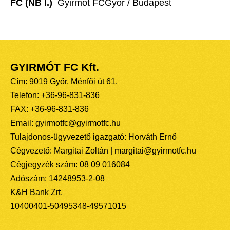
FC (NB I.)
 Gyirmót FCGyõr / Budapest
GYIRMÓT FC Kft.
Cím: 9019 Győr, Ménfői út 61.
Telefon: +36-96-831-836
FAX: +36-96-831-836
Email: gyirmotfc@gyirmotfc.hu
Tulajdonos-ügyvezető igazgató: Horváth Ernő
Cégvezető: Margitai Zoltán | margitai@gyirmotfc.hu
Cégjegyzék szám: 08 09 016084
Adószám: 14248953-2-08
K&H Bank Zrt.
10400401-50495348-49571015