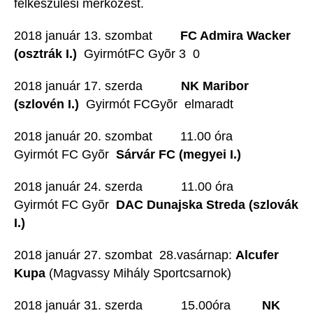
felkészülési mérkõzést.
2018 január 13. szombat
FC Admira Wacker
(osztrák I.)
 GyirmótFC Gyõr 3  0
2018 január 17. szerda
NK Maribor
(szlovén I.)
 Gyirmót FCGyõr elmaradt
2018 január 20. szombat 11.00 óra
Gyirmót FC Gyõr 
Sárvár FC (megyei I.)
2018 január 24. szerda 11.00 óra
Gyirmót FC Gyõr 
DAC Dunajska Streda (szlovák
I.)
2018 január 27. szombat  28.vasárnap:
Alcufer
Kupa
(Magvassy Mihály Sportcsarnok)
2018 január 31. szerda 15.00óra
NK