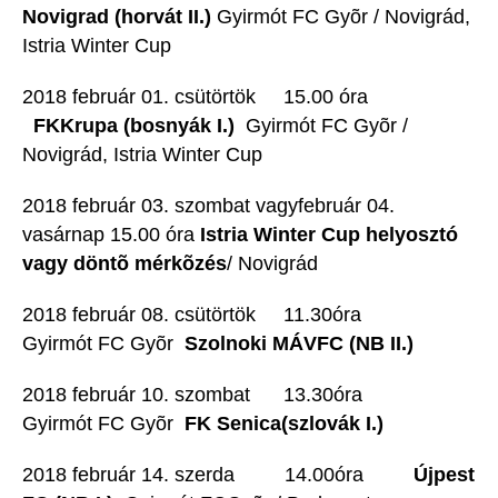
Novigrad (horvát II.)
Gyirmót FC Gyõr / Novigrád,
Istria Winter Cup
2018 február 01. csütörtök 15.00 óra
FKKrupa (bosnyák I.)
 Gyirmót FC Gyõr /
Novigrád, Istria Winter Cup
2018 február 03. szombat vagyfebruár 04.
vasárnap 15.00 óra
Istria Winter Cup helyosztó
vagy döntõ mérkõzés
/ Novigrád
2018 február 08. csütörtök 11.30óra
Gyirmót FC Gyõr 
Szolnoki MÁVFC (NB II.)
2018 február 10. szombat 13.30óra
Gyirmót FC Gyõr 
FK Senica(szlovák I.)
2018 február 14. szerda 14.00óra
Újpest