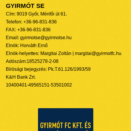
GYIRMÓT SE
Cím: 9019 Győr, Ménfői út 61.
Telefon: +36-96-831-836
FAX: +36-96-831-836
Email: gyirmotse@gyirmotse.hu
Elnök: Horváth Ernő
Elnök-helyettes: Margitai Zoltán | margitai@gyirmotfc.hu
Adószám:18525278-2-08
Bírósági bejegyzés: Pk.T.61.126/1993/59
K&H Bank Zrt.
10400401-49565151-53501002