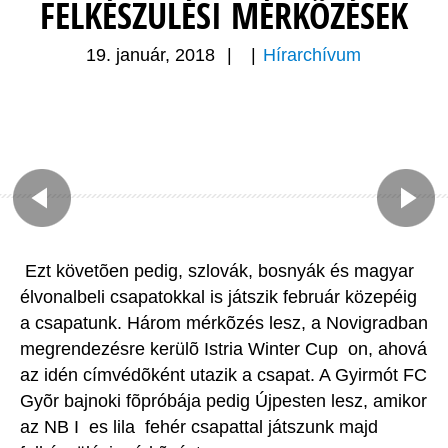
FELKÉSZÜLÉSI MÉRKÕZÉSEK
19. január, 2018
|
|
Hírarchívum
Ezt követõen pedig, szlovák, bosnyák és magyar
élvonalbeli csapatokkal is játszik február közepéig
a csapatunk. Három mérkõzés lesz, a Novigradban
megrendezésre kerülõ Istria Winter Cup  on, ahová
az idén címvédõként utazik a csapat. A Gyirmót FC
Gyõr bajnoki fõpróbája pedig Újpesten lesz, amikor
az NB I  es lila  fehér csapattal játszunk majd