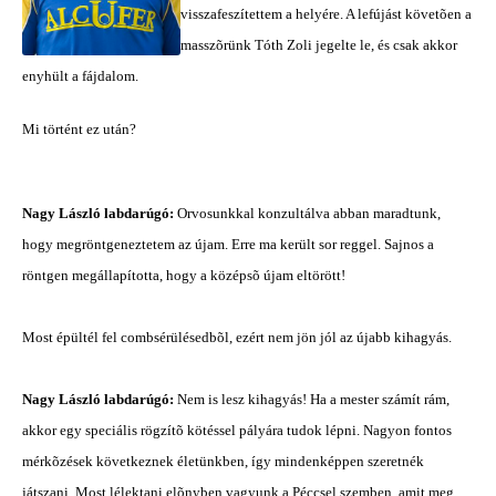
visszafeszítettem a helyére. A lefújást követõen a
masszõrünk Tóth Zoli jegelte le, és csak akkor
enyhült a fájdalom.
Mi történt ez után?
Nagy László labdarúgó:
Orvosunkkal konzultálva abban maradtunk,
hogy megröntgeneztetem az újam. Erre ma került sor reggel. Sajnos a
röntgen megállapította, hogy a középsõ újam eltörött!
Most épültél fel combsérülésedbõl, ezért nem jön jól az újabb kihagyás.
Nagy László labdarúgó:
Nem is lesz kihagyás! Ha a mester számít rám,
akkor egy speciális rögzítõ kötéssel pályára tudok lépni. Nagyon fontos
mérkõzések következnek életünkben, így mindenképpen szeretnék
játszani. Most lélektani elõnyben vagyunk a Péccsel szemben, amit meg