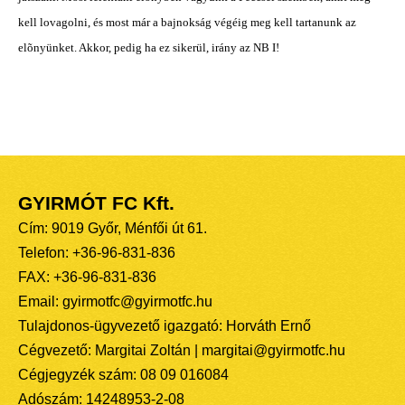
kell lovagolni, és most már a bajnokság végéig meg kell tartanunk az
elõnyünket. Akkor, pedig ha ez sikerül, irány az NB I!
GYIRMÓT FC Kft.
Cím: 9019 Győr, Ménfői út 61.
Telefon: +36-96-831-836
FAX: +36-96-831-836
Email: gyirmotfc@gyirmotfc.hu
Tulajdonos-ügyvezető igazgató: Horváth Ernő
Cégvezető: Margitai Zoltán | margitai@gyirmotfc.hu
Cégjegyzék szám: 08 09 016084
Adószám: 14248953-2-08