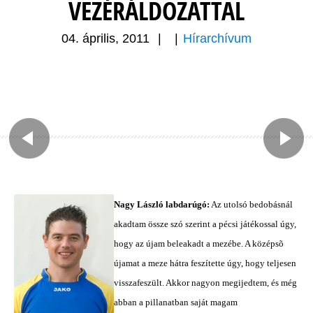
VEZÉRÁLDOZATTAL
04. április, 2011
|
|
Hírarchívum
Nagy László labdarúgó:
Az utolsó bedobásnál
akadtam össze szó szerint a pécsi játékossal úgy,
hogy az újam beleakadt a mezébe. A középsõ
újamat a meze hátra feszítette úgy, hogy teljesen
visszafeszült. Akkor nagyon megijedtem, és még
abban a pillanatban saját magam