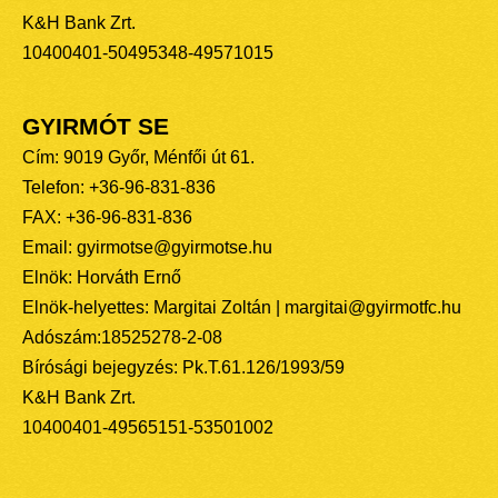
K&H Bank Zrt.
10400401-50495348-49571015
GYIRMÓT SE
Cím: 9019 Győr, Ménfői út 61.
Telefon: +36-96-831-836
FAX: +36-96-831-836
Email: gyirmotse@gyirmotse.hu
Elnök: Horváth Ernő
Elnök-helyettes: Margitai Zoltán | margitai@gyirmotfc.hu
Adószám:18525278-2-08
Bírósági bejegyzés: Pk.T.61.126/1993/59
K&H Bank Zrt.
10400401-49565151-53501002