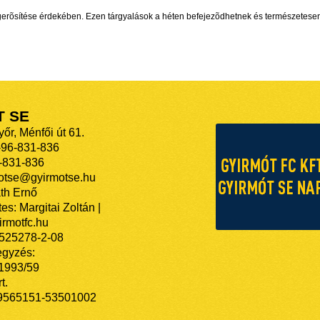
megerõsítése érdekében. Ezen tárgyalások a héten befejezõdhetnek és természetese
T SE
őr, Ménfői út 61.
-96-831-836
-831-836
motse@gyirmotse.hu
th Ernő
es: Margitai Zoltán |
rmotfc.hu
525278-2-08
egyzés:
/1993/59
t.
9565151-53501002