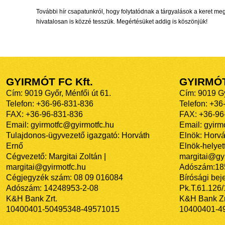
További hír csapatunkról, hogy folytatódnak a tárgyalások a keret 
hivatalosan is közzé tesszük. Megértésüket addig is köszönjük!
GYIRMÓT FC Kft.
GYIRMÓ
Cím: 9019 Győr, Ménfői út 61.
Cím: 9019 Gy
Telefon: +36-96-831-836
Telefon: +36
FAX: +36-96-831-836
FAX: +36-96
Email: gyirmotfc@gyirmotfc.hu
Email: gyir
Tulajdonos-ügyvezető igazgató: Horváth
Elnök: Horvá
Ernő
Elnök-helyett
Cégvezető: Margitai Zoltán |
margitai@gyi
margitai@gyirmotfc.hu
Adószám:18
Cégjegyzék szám: 08 09 016084
Bírósági bej
Adószám: 14248953-2-08
Pk.T.61.126
K&H Bank Zrt.
K&H Bank Zr
10400401-50495348-49571015
10400401-4