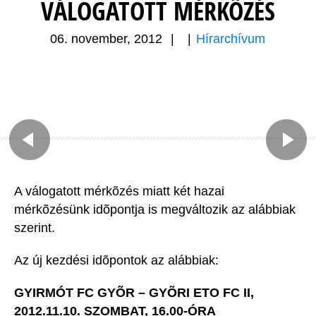
VÁLOGATOTT MÉRKÕZÉS
06. november, 2012
|
|
Hírarchívum
A válogatott mérkõzés miatt két hazai
mérkõzésünk idõpontja is megváltozik az alábbiak
szerint.
Az új kezdési idõpontok az alábbiak:
GYIRMÓT FC GYÕR – GYÕRI ETO FC II,
2012.11.10. SZOMBAT, 16.00-ÓRA