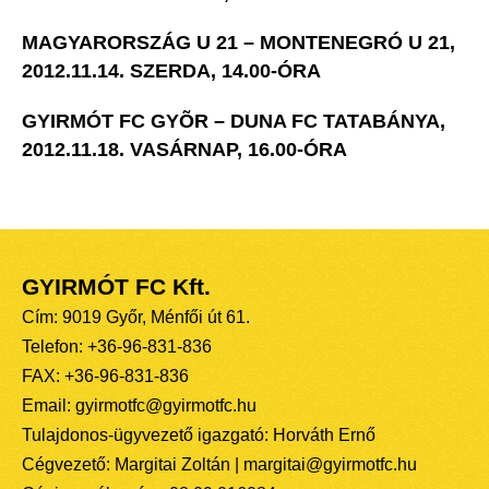
MAGYARORSZÁG U 21 – MONTENEGRÓ U 21,
2012.11.14. SZERDA, 14.00-ÓRA
GYIRMÓT FC GYÕR – DUNA FC TATABÁNYA,
2012.11.18. VASÁRNAP, 16.00-ÓRA
GYIRMÓT FC Kft.
Cím: 9019 Győr, Ménfői út 61.
Telefon: +36-96-831-836
FAX: +36-96-831-836
Email: gyirmotfc@gyirmotfc.hu
Tulajdonos-ügyvezető igazgató: Horváth Ernő
Cégvezető: Margitai Zoltán | margitai@gyirmotfc.hu