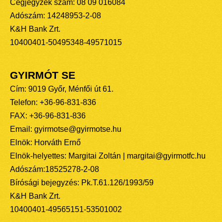
Cégjegyzék szám: 08 09 016084
Adószám: 14248953-2-08
K&H Bank Zrt.
10400401-50495348-49571015
GYIRMÓT SE
Cím: 9019 Győr, Ménfői út 61.
Telefon: +36-96-831-836
FAX: +36-96-831-836
Email: gyirmotse@gyirmotse.hu
Elnök: Horváth Ernő
Elnök-helyettes: Margitai Zoltán | margitai@gyirmotfc.hu
Adószám:18525278-2-08
Bírósági bejegyzés: Pk.T.61.126/1993/59
K&H Bank Zrt.
10400401-49565151-53501002