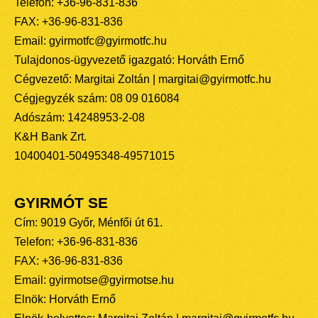
Telefon: +36-96-831-836
FAX: +36-96-831-836
Email: gyirmotfc@gyirmotfc.hu
Tulajdonos-ügyvezető igazgató: Horváth Ernő
Cégvezető: Margitai Zoltán | margitai@gyirmotfc.hu
Cégjegyzék szám: 08 09 016084
Adószám: 14248953-2-08
K&H Bank Zrt.
10400401-50495348-49571015
GYIRMÓT SE
Cím: 9019 Győr, Ménfői út 61.
Telefon: +36-96-831-836
FAX: +36-96-831-836
Email: gyirmotse@gyirmotse.hu
Elnök: Horváth Ernő