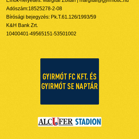
Elnök-helyettes: Margitai Zoltán | margitai@gyirmotfc.hu
Adószám:18525278-2-08
Bírósági bejegyzés: Pk.T.61.126/1993/59
K&H Bank Zrt.
10400401-49565151-53501002