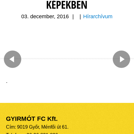
KÉPEKBEN
03. december, 2016
|
|
Hírarchívum
.
GYIRMÓT FC Kft.
Cím: 9019 Győr, Ménfői út 61.