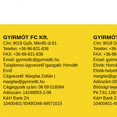
.
GYIRMÓT FC Kft.
GYIRMÓ
Cím: 9019 Győr, Ménfői út 61.
Cím: 9019 Gy
Telefon: +36-96-831-836
Telefon: +36
FAX: +36-96-831-836
FAX: +36-96
Email: gyirmotfc@gyirmotfc.hu
Email: gyir
Tulajdonos-ügyvezető igazgató: Horváth
Elnök: Horvá
Ernő
Elnök-helyett
Cégvezető: Margitai Zoltán |
margitai@gyi
margitai@gyirmotfc.hu
Adószám:18
Cégjegyzék szám: 08 09 016084
Bírósági bej
Adószám: 14248953-2-08
Pk.T.61.126
K&H Bank Zrt.
K&H Bank Zr
10400401-50495348-49571015
10400401-4