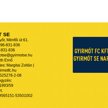
T SE
őr, Ménfői út 61.
-96-831-836
-831-836
motse@gyirmotse.hu
th Ernő
es: Margitai Zoltán |
rmotfc.hu
525278-2-08
egyzés:
/1993/59
t.
9565151-53501002