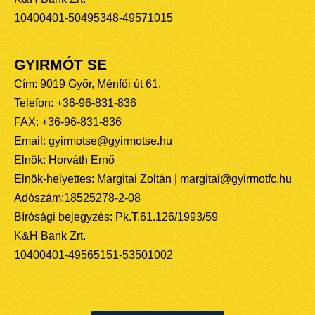
10400401-50495348-49571015
GYIRMÓT SE
Cím: 9019 Győr, Ménfői út 61.
Telefon: +36-96-831-836
FAX: +36-96-831-836
Email: gyirmotse@gyirmotse.hu
Elnök: Horváth Ernő
Elnök-helyettes: Margitai Zoltán | margitai@gyirmotfc.hu
Adószám:18525278-2-08
Bírósági bejegyzés: Pk.T.61.126/1993/59
K&H Bank Zrt.
10400401-49565151-53501002