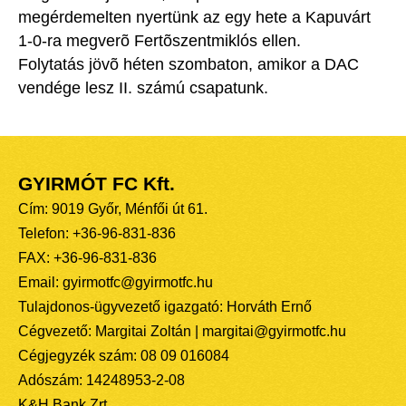
megérdemelten nyertünk az egy hete a Kapuvárt
1-0-ra megverõ Fertõszentmiklós ellen.
Folytatás jövõ héten szombaton, amikor a DAC
vendége lesz II. számú csapatunk.
GYIRMÓT FC Kft.
Cím: 9019 Győr, Ménfői út 61.
Telefon: +36-96-831-836
FAX: +36-96-831-836
Email: gyirmotfc@gyirmotfc.hu
Tulajdonos-ügyvezető igazgató: Horváth Ernő
Cégvezető: Margitai Zoltán | margitai@gyirmotfc.hu
Cégjegyzék szám: 08 09 016084
Adószám: 14248953-2-08
K&H Bank Zrt.