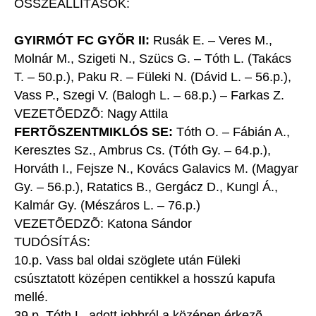
ÖSSZEÁLLÍTÁSOK:
GYIRMÓT FC GYÕR II:
Rusák E. – Veres M.,
Molnár M., Szigeti N., Szücs G. – Tóth L.
(Takács
T. – 50.p.)
, Paku R. – Füleki N.
(Dávid L. – 56.p.)
,
Vass P., Szegi V.
(Balogh L. – 68.p.)
– Farkas Z.
VEZETÕEDZÕ: Nagy Attila
FERTÕSZENTMIKLÓS SE:
Tóth O. – Fábián A.,
Keresztes Sz., Ambrus Cs.
(Tóth Gy. – 64.p.)
,
Horváth I., Fejsze N., Kovács Galavics M.
(Magyar
Gy. – 56.p.)
, Ratatics B., Gergácz D., Kungl Á.,
Kalmár Gy.
(Mészáros L. – 76.p.)
VEZETÕEDZÕ: Katona Sándor
TUDÓSÍTÁS:
10.p. Vass bal oldai szöglete után Füleki
csúsztatott középen centikkel a hosszú kapufa
mellé.
39.p. Tóth L. adott jobbról a középen érkezõ