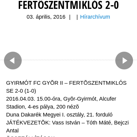
FERTÕSZENTMIKLÓS 2-0
03. április, 2016
|
|
Hírarchívum
GYIRMÓT FC GYÕR II – FERTÕSZENTMIKLÓS
SE 2-0 (1-0)
2016.04.03. 15.00-óra, Gyõr-Gyirmót, Alcufer
Stadion, 4-es pálya, 200 nézõ
Duna Dakarék Megyei I. osztály, 21. forduló
JÁTÉKVEZETÕK: Vass István – Tóth Máté, Bejczi
Antal