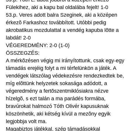
Fülekihez, aki a kapu bal oldalába fejelt! 1-0
53.p. Veres adott balra Szeginek, aki a középen
érkezõ Farkashoz továbbított. Utóbbi pedig
akrobatikus mozdulattal a vendég kapuba lõtte a
labdát! 2-0
VÉGEREDMÉNY: 2-0 (1-0)
ÖSSZEGZÉS:
A mérkõzésen végig mi irányítottunk, csak egy-egy
támadás erejéig folyt a mi térfelünkön a játék. A
vendégek látszólag védekezésre rendezkedtek be,
míg elõttünk helyzetek sokasága adódott, a
végeredmény a fertõszentmiklósiakra nézve
hízelgõ, s ezt talán a ma parádés formába,
bravúrokat halmozó Tóth Olivér kapusuknak
köszönhetik, aki kétség kívül a mezõny egyik
legjobbja volt ma.
Magabiztos játékkal, szép támadásokkal