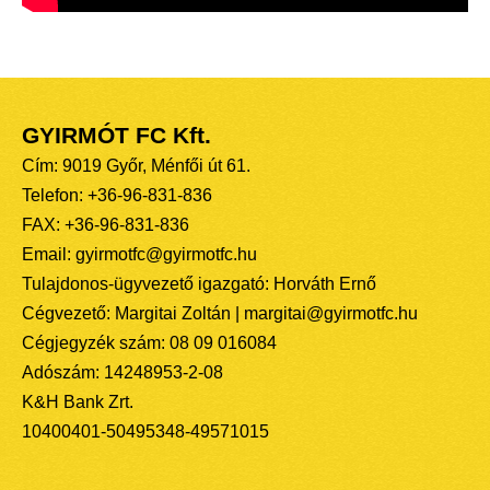
GYIRMÓT FC Kft.
Cím: 9019 Győr, Ménfői út 61.
Telefon: +36-96-831-836
FAX: +36-96-831-836
Email: gyirmotfc@gyirmotfc.hu
Tulajdonos-ügyvezető igazgató: Horváth Ernő
Cégvezető: Margitai Zoltán | margitai@gyirmotfc.hu
Cégjegyzék szám: 08 09 016084
Adószám: 14248953-2-08
K&H Bank Zrt.
10400401-50495348-49571015