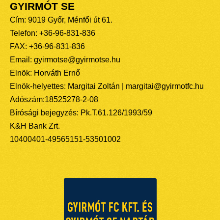
GYIRMÓT SE
Cím: 9019 Győr, Ménfői út 61.
Telefon: +36-96-831-836
FAX: +36-96-831-836
Email: gyirmotse@gyirmotse.hu
Elnök: Horváth Ernő
Elnök-helyettes: Margitai Zoltán | margitai@gyirmotfc.hu
Adószám:18525278-2-08
Bírósági bejegyzés: Pk.T.61.126/1993/59
K&H Bank Zrt.
10400401-49565151-53501002