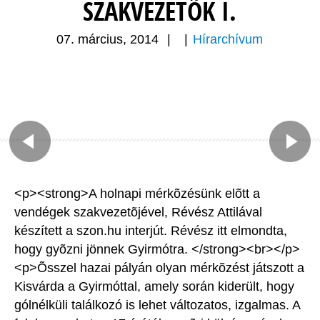
SZAKVEZETÕK I.
07. március, 2014
|
|
Hírarchívum
<p><strong>A holnapi mérkõzésünk elõtt a
vendégek szakvezetõjével, Révész Attilával
készített a szon.hu interjút. Révész itt elmondta,
hogy gyõzni jönnek Gyirmótra. </strong><br></p>
<p>Õsszel hazai pályán olyan mérkõzést játszott a
Kisvárda a Gyirmóttal, amely során kiderült, hogy
gólnélküli találkozó is lehet változatos, izgalmas. A