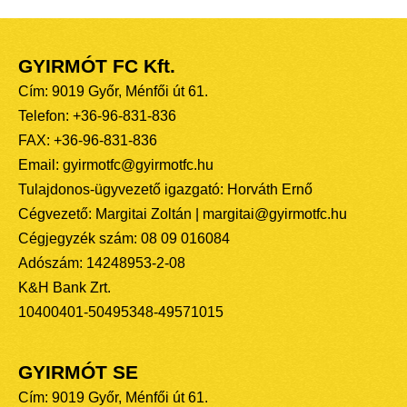
GYIRMÓT FC Kft.
Cím: 9019 Győr, Ménfői út 61.
Telefon: +36-96-831-836
FAX: +36-96-831-836
Email: gyirmotfc@gyirmotfc.hu
Tulajdonos-ügyvezető igazgató: Horváth Ernő
Cégvezető: Margitai Zoltán | margitai@gyirmotfc.hu
Cégjegyzék szám: 08 09 016084
Adószám: 14248953-2-08
K&H Bank Zrt.
10400401-50495348-49571015
GYIRMÓT SE
Cím: 9019 Győr, Ménfői út 61.