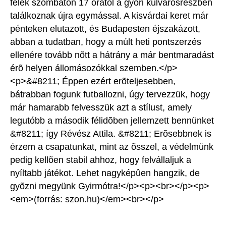
felek szombaton 17 órától a gyõri külvárosrészben
találkoznak újra egymással. A kisvárdai keret már
pénteken elutazott, és Budapesten éjszakázott,
abban a tudatban, hogy a múlt heti pontszerzés
ellenére tovább nõtt a hátrány a már bentmaradást
érõ helyen állomásozókkal szemben.</p>
<p>&#8211; Éppen ezért erõteljesebben,
bátrabban fogunk futballozni, úgy tervezzük, hogy
már hamarabb felvesszük azt a stílust, amely
legutóbb a második félidõben jellemzett bennünket
&#8211; így Révész Attila. &#8211; Erõsebbnek is
érzem a csapatunkat, mint az õsszel, a védelmünk
pedig kellõen stabil ahhoz, hogy felvállaljuk a
nyíltabb játékot. Lehet nagyképûen hangzik, de
gyõzni megyünk Gyirmótra!</p><p><br></p><p>
<em>(forrás: szon.hu)</em><br></p>