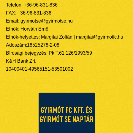
Telefon: +36-96-831-836
FAX: +36-96-831-836
Email: gyirmotse@gyirmotse.hu
Elnök: Horváth Ernő
Elnök-helyettes: Margitai Zoltán | margitai@gyirmotfc.hu
Adószám:18525278-2-08
Bírósági bejegyzés: Pk.T.61.126/1993/59
K&H Bank Zrt.
10400401-49565151-53501002