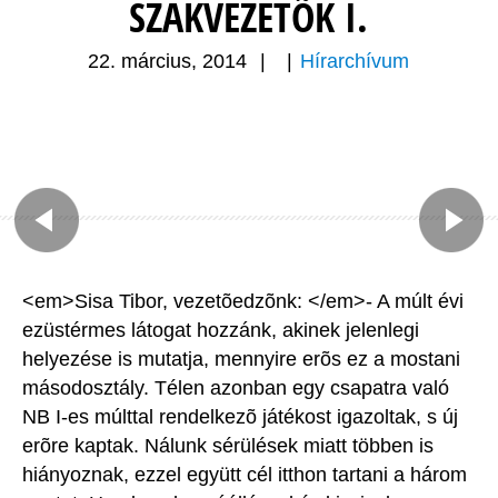
SZAKVEZETÕK I.
22. március, 2014
|
|
Hírarchívum
<em>Sisa Tibor, vezetõedzõnk: </em>- A múlt évi
ezüstérmes látogat hozzánk, akinek jelenlegi
helyezése is mutatja, mennyire erõs ez a mostani
másodosztály. Télen azonban egy csapatra való
NB I-es múlttal rendelkezõ játékost igazoltak, s új
erõre kaptak. Nálunk sérülések miatt többen is
hiányoznak, ezzel együtt cél itthon tartani a három