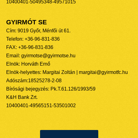
10400401-50495348-49571015
GYIRMÓT SE
Cím: 9019 Győr, Ménfői út 61.
Telefon: +36-96-831-836
FAX: +36-96-831-836
Email: gyirmotse@gyirmotse.hu
Elnök: Horváth Ernő
Elnök-helyettes: Margitai Zoltán | margitai@gyirmotfc.hu
Adószám:18525278-2-08
Bírósági bejegyzés: Pk.T.61.126/1993/59
K&H Bank Zrt.
10400401-49565151-53501002