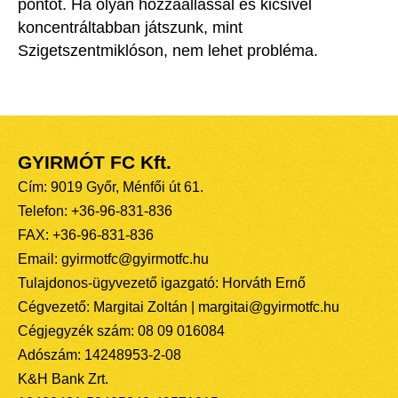
pontot. Ha olyan hozzáállással és kicsivel
koncentráltabban játszunk, mint
Szigetszentmiklóson, nem lehet probléma.
GYIRMÓT FC Kft.
Cím: 9019 Győr, Ménfői út 61.
Telefon: +36-96-831-836
FAX: +36-96-831-836
Email: gyirmotfc@gyirmotfc.hu
Tulajdonos-ügyvezető igazgató: Horváth Ernő
Cégvezető: Margitai Zoltán | margitai@gyirmotfc.hu
Cégjegyzék szám: 08 09 016084
Adószám: 14248953-2-08
K&H Bank Zrt.