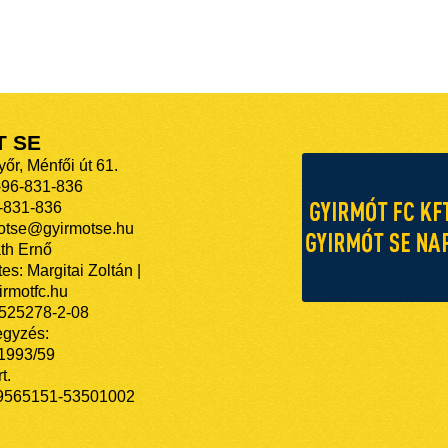
T SE
őr, Ménfői út 61.
-96-831-836
-831-836
motse@gyirmotse.hu
th Ernő
es: Margitai Zoltán |
rmotfc.hu
525278-2-08
egyzés:
/1993/59
t.
9565151-53501002