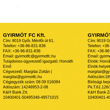
.
GYIRMÓT FC Kft.
GYIRMÓ
Cím: 9019 Győr, Ménfői út 61.
Cím: 9019 Gy
Telefon: +36-96-831-836
Telefon: +36
FAX: +36-96-831-836
FAX: +36-96
Email: gyirmotfc@gyirmotfc.hu
Email: gyir
Tulajdonos-ügyvezető igazgató: Horváth
Elnök: Horvá
Ernő
Elnök-helyett
Cégvezető: Margitai Zoltán |
margitai@gyi
margitai@gyirmotfc.hu
Adószám:18
Cégjegyzék szám: 08 09 016084
Bírósági bej
Adószám: 14248953-2-08
Pk.T.61.126
K&H Bank Zrt.
K&H Bank Zr
10400401-50495348-49571015
10400401-4