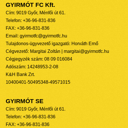
GYIRMÓT FC Kft.
Cím: 9019 Győr, Ménfői út 61.
Telefon: +36-96-831-836
FAX: +36-96-831-836
Email: gyirmotfc@gyirmotfc.hu
Tulajdonos-ügyvezető igazgató: Horváth Ernő
Cégvezető: Margitai Zoltán | margitai@gyirmotfc.hu
Cégjegyzék szám: 08 09 016084
Adószám: 14248953-2-08
K&H Bank Zrt.
10400401-50495348-49571015
GYIRMÓT SE
Cím: 9019 Győr, Ménfői út 61.
Telefon: +36-96-831-836
FAX: +36-96-831-836