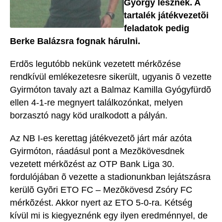
György lesznek. A
tartalék játékvezetõi
feladatok pedig
Berke Balázsra fognak hárulni.
Erdõs legutóbb nekünk vezetett mérkõzése
rendkívül emlékezetesre sikerült, ugyanis õ vezette
Gyirmóton tavaly azt a Balmaz Kamilla Gyógyfürdõ
ellen 4-1-re megnyert találkozónkat, melyen
borzasztó nagy köd uralkodott a pályán.
Az NB I-es kerettag játékvezetõ járt már azóta
Gyirmóton, ráadásul pont a Mezõkövesdnek
vezetett mérkõzést az OTP Bank Liga 30.
fordulójában õ vezette a stadionunkban lejátszásra
kerülõ Gyõri ETO FC – Mezõkövesd Zsóry FC
mérkõzést. Akkor nyert az ETO 5-0-ra. Kétség
kívül mi is kiegyeznénk egy ilyen eredménnyel, de