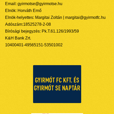
Email: gyirmotse@gyirmotse.hu
Elnök: Horváth Ernő
Elnök-helyettes: Margitai Zoltán | margitai@gyirmotfc.hu
Adószám:18525278-2-08
Bírósági bejegyzés: Pk.T.61.126/1993/59
K&H Bank Zrt.
10400401-49565151-53501002