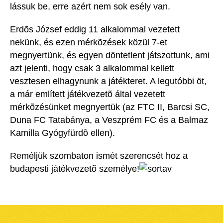
lássuk be, erre azért nem sok esély van.
Erdõs József eddig 11 alkalommal vezetett
nekünk, és ezen mérkõzések közül 7-et
megnyertünk, és egyen döntetlent játszottunk, ami
azt jelenti, hogy csak 3 alkalommal kellett
vesztesen elhagynunk a játékteret. A legutóbbi öt,
a már említett játékvezetõ által vezetett
mérkõzésünket megnyertük (az FTC II, Barcsi SC,
Duna FC Tatabánya, a Veszprém FC és a Balmaz
Kamilla Gyógyfürdõ ellen).
Reméljük szombaton ismét szerencsét hoz a
budapesti játékvezetõ személye!