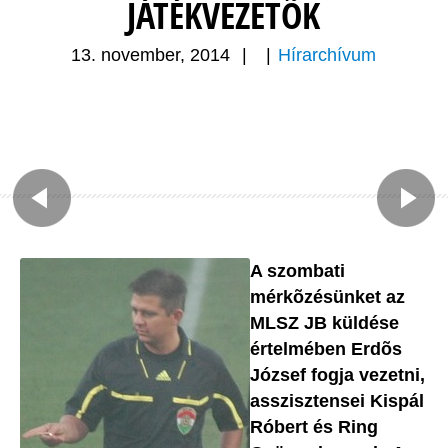
JÁTÉKVEZETÕK
13. november, 2014
|
|
Hírarchívum
A szombati
mérkõzésünket az
MLSZ JB küldése
értelmében Erdõs
József fogja vezetni,
asszisztensei Kispál
Róbert és Ring