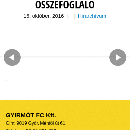
ÖSSZEFOGLALÓ
15. október, 2016
|
|
Hírarchívum
.
GYIRMÓT FC Kft.
Cím: 9019 Győr, Ménfői út 61.