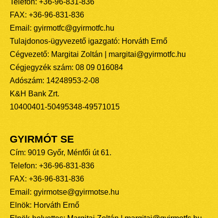
Telefon: +36-96-831-836
FAX: +36-96-831-836
Email: gyirmotfc@gyirmotfc.hu
Tulajdonos-ügyvezető igazgató: Horváth Ernő
Cégvezető: Margitai Zoltán | margitai@gyirmotfc.hu
Cégjegyzék szám: 08 09 016084
Adószám: 14248953-2-08
K&H Bank Zrt.
10400401-50495348-49571015
GYIRMÓT SE
Cím: 9019 Győr, Ménfői út 61.
Telefon: +36-96-831-836
FAX: +36-96-831-836
Email: gyirmotse@gyirmotse.hu
Elnök: Horváth Ernő