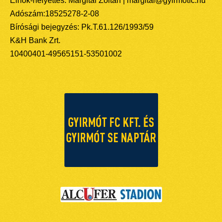
Elnök-helyettes: Margitai Zoltán | margitai@gyirmotfc.hu
Adószám:18525278-2-08
Bírósági bejegyzés: Pk.T.61.126/1993/59
K&H Bank Zrt.
10400401-49565151-53501002