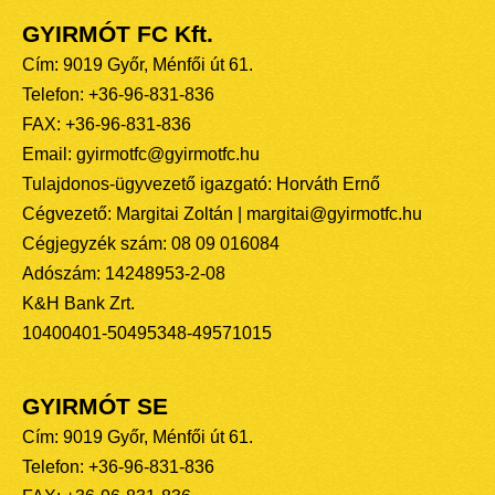
GYIRMÓT FC Kft.
Cím: 9019 Győr, Ménfői út 61.
Telefon: +36-96-831-836
FAX: +36-96-831-836
Email: gyirmotfc@gyirmotfc.hu
Tulajdonos-ügyvezető igazgató: Horváth Ernő
Cégvezető: Margitai Zoltán | margitai@gyirmotfc.hu
Cégjegyzék szám: 08 09 016084
Adószám: 14248953-2-08
K&H Bank Zrt.
10400401-50495348-49571015
GYIRMÓT SE
Cím: 9019 Győr, Ménfői út 61.
Telefon: +36-96-831-836