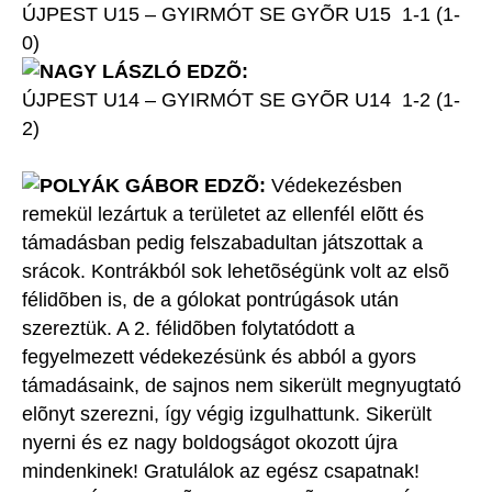
ÚJPEST U15 – GYIRMÓT SE GYÕR U15 1-1 (1-
0)
NAGY LÁSZLÓ EDZÕ:
ÚJPEST U14 – GYIRMÓT SE GYÕR U14 1-2 (1-
2)
POLYÁK GÁBOR EDZÕ:
Védekezésben
remekül lezártuk a területet az ellenfél elõtt és
támadásban pedig felszabadultan játszottak a
srácok. Kontrákból sok lehetõségünk volt az elsõ
félidõben is, de a gólokat pontrúgások után
szereztük. A 2. félidõben folytatódott a
fegyelmezett védekezésünk és abból a gyors
támadásaink, de sajnos nem sikerült megnyugtató
elõnyt szerezni, így végig izgulhattunk. Sikerült
nyerni és ez nagy boldogságot okozott újra
mindenkinek! Gratulálok az egész csapatnak!