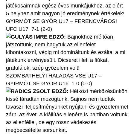
játékosaimnak egész éves munkájukhoz, az elért
5.helyhez amit nagyon jó eredménynek értékelek!
GYIRMÓT SE GYÕR U17 – FERENCVÁROSI
UFC U17 7-1 (2-0)
GULYÁS IMRE EDZÕ:
Bajnokhoz méltóan
játszottunk, nem hagytuk az ellenfelet
kibontakozni, végig mi domináltunk és ezáltal a mi
játékunk érvényesült. Dicséret illeti a fiúkat,
gratulálok, szép gyõzelem volt!
SZOMBATHELYI HALADÁS VSE U17 –
GYIRMÓT SE GYÕR U16 1-0 (0-0)
RADICS ZSOLT EDZÕ:
Hétközi mérkõzésünkön
kissé fáradtan mozogtunk. Sajnos nem tudtuk
tavaszi teljesítményünket nyújtani és gyõzelemmel
zárni az évet. A kiállítás ellenére is partiban voltunk
az ellenféllel, de egy rossz védekezés
megpecsételte sorsunkat.