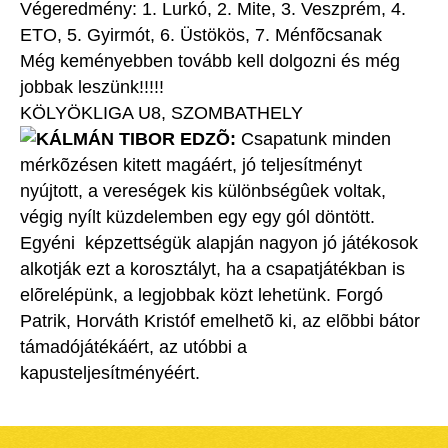
Végeredmény: 1. Lurkó, 2. Mite, 3. Veszprém, 4.
ETO, 5. Gyirmót, 6. Üstökös, 7. Ménfõcsanak
Még keményebben tovább kell dolgozni és még
jobbak leszünk!!!!!
KÖLYÖKLIGA U8, SZOMBATHELY
KÁLMÁN TIBOR EDZÕ:
Csapatunk minden
mérkõzésen kitett magáért, jó teljesítményt
nyújtott, a vereségek kis különbségûek voltak,
végig nyílt küzdelemben egy egy gól döntött.
Egyéni képzettségük alapján nagyon jó játékosok
alkotják ezt a korosztályt, ha a csapatjátékban is
elõrelépünk, a legjobbak közt lehetünk. Forgó
Patrik, Horváth Kristóf emelhetõ ki, az elõbbi bátor
támadójátékáért, az utóbbi a
kapusteljesítményéért.