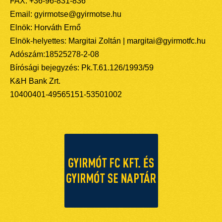
FAX: +36-96-831-836
Email: gyirmotse@gyirmotse.hu
Elnök: Horváth Ernő
Elnök-helyettes: Margitai Zoltán | margitai@gyirmotfc.hu
Adószám:18525278-2-08
Bírósági bejegyzés: Pk.T.61.126/1993/59
K&H Bank Zrt.
10400401-49565151-53501002