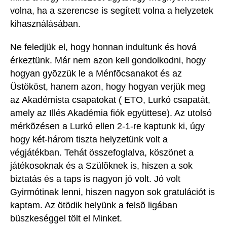
volna, ha a szerencse is segített volna a helyzetek
kihasználásában.
Ne feledjük el, hogy honnan indultunk és hová
érkeztünk. Már nem azon kell gondolkodni, hogy
hogyan gyõzzük le a Ménfõcsanakot és az
Üstököst, hanem azon, hogy hogyan verjük meg
az Akadémista csapatokat ( ETO, Lurkó csapatát,
amely az Illés Akadémia fiók együttese). Az utolsó
mérkõzésen a Lurkó ellen 2-1-re kaptunk ki, úgy
hogy két-három tiszta helyzetünk volt a
végjátékban. Tehát összefoglalva, köszönet a
játékosoknak és a Szülõknek is, hiszen a sok
biztatás és a taps is nagyon jó volt. Jó volt
Gyirmótinak lenni, hiszen nagyon sok gratulációt is
kaptam. Az ötödik helyünk a felsõ ligában
büszkeséggel tölt el Minket.