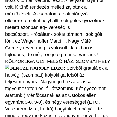
Bozsik tornán vettünk részt. A helyszín Gyirmót
volt. Kitûnõ rendezés mellett zajlottak a
mérkõzések. A csapatom a sok hiányzó
ellenére remekül helyt állt, sok gólos gyõzelmek
mellett azonban egy vereség is
becsúszott. Próbáltunk sokat támadni, sok gólt
lõni, ez Wágenhoffer Marci ill. Nagy Máté
Gergely révén meg is valósult. Játékban is
fejlõdünk, de még rengeteg munka vár ránk !
KÖLYÖKLIGA U11, FELSÕ HÁZ, SZOMBATHELY
BENCZE KÁROLY EDZÕ:
Szívbõl gratulálok a
hétvégi (szombati) kölyökliga felsõházi
teljesítményhez. Nagyon jó hozzá állással,
fegyelmezetten és jól játszottunk. Két gyõzelmet
arattunk ( Ménfõcsanak és az Üstökös ellen
egyaránt 3-0, 3-0), és négy vereséggel (ETO,
Veszprém, Mite, Lurkó) hagytuk el a pályát, de
mind a négy mérkõzést ugyanúgy megnyerhettük