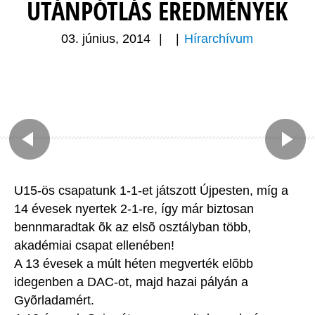
UTÁNPÓTLÁS EREDMÉNYEK
03. június, 2014
|
|
Hírarchívum
U15-ös csapatunk 1-1-et játszott Újpesten, míg a
14 évesek nyertek 2-1-re, így már biztosan
bennmaradtak õk az elsõ osztályban több,
akadémiai csapat ellenében!
A 13 évesek a múlt héten megverték elõbb
idegenben a DAC-ot, majd hazai pályán a
Gyõrladamért.