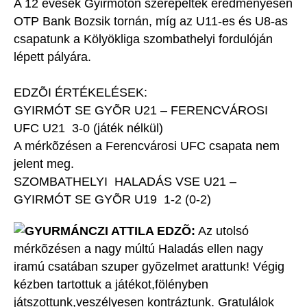
A 12 évesek Gyirmóton szerepeltek eredményesen
OTP Bank Bozsik tornán, míg az U11-es és U8-as
csapatunk a Kölyökliga szombathelyi fordulóján
lépett pályára.
EDZÕI ÉRTÉKELÉSEK:
GYIRMÓT SE GYÕR U21 – FERENCVÁROSI
UFC U21 3-0 (játék nélkül)
A mérkõzésen a Ferencvárosi UFC csapata nem
jelent meg.
SZOMBATHELYI HALADÁS VSE U21 –
GYIRMÓT SE GYÕR U19 1-2 (0-2)
GYURMÁNCZI ATTILA EDZÕ:
Az utolsó
mérkõzésen a nagy múltú Haladás ellen nagy
iramú csatában szuper gyõzelmet arattunk! Végig
kézben tartottuk a játékot,fölényben
játszottunk,veszélyesen kontráztunk. Gratulálok