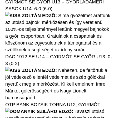
GYIRMÓT SE GYÕR U13 – GYÕRLADAMÉRI
SASOK U14 6-0 (6-0)
KISS ZOLTÁN EDZÕ:
Sima gyõzelmet arattunk
az utolsó bajnoki mérkõzésen és így veretlenül
100%-os teljesítménnyel lettünk megyei bajnokok
a gyõri csoportban. Gratulálok a csapatnak és
köszönöm az egyesületnek a támogatást és a
szülõknek a segítséget az idény során.
DAC 1912 SE U14 – GYIRMÓT SE GYÕR U13 0-
3 (0-2)
KISS ZOLTÁN EDZÕ:
Nehezen, de feltörtük a
jól védekezõ ellenfél védelmét és szép gólókkal
nyertük meg a mérkõzést. Ki kell emelnem Imre
Márkót gólerõsségéért és Nagy Lionelt
harcosságáért.
OTP BANK BOZSIK TORNA U12, GYIRMÓT
DOMANYIK SZILÁRD EDZÕ:
Tavaszi utolsó