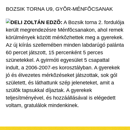
BOZSIK TORNA U9, GYÕR-MÉNFÕCSANAK
DELI ZOLTÁN EDZÕ:
A Bozsik torna 2. fordulója
került megrendezésre Ménfõcsanakon, ahol remek
körülmények között mérkõzhettek meg a gyerekek.
Az új kiírás szellemében minden labdarúgó palánta
60 percet játszott, 15 percenként 5 perces
szünetekkel. A gyirmóti egyesület 5 csapattal
indult, a 2006-2007-es korosztályban. A gyerekek
jó és élvezetes mérkõzéseket játszottak, sok gól
született, és láthattunk szép jeleneteket, amit a
szülõk tapsukkal díjaztak. A gyerekek
teljesítményével, és hozzáállásával is elégedett
voltam, gratulálok mindenkinek.