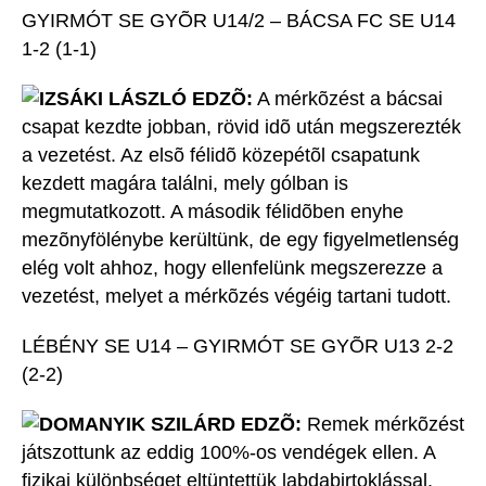
GYIRMÓT SE GYÕR U14/2 – BÁCSA FC SE U14
1-2 (1-1)
IZSÁKI LÁSZLÓ EDZÕ:
A mérkõzést a bácsai
csapat kezdte jobban, rövid idõ után megszerezték
a vezetést. Az elsõ félidõ közepétõl csapatunk
kezdett magára találni, mely gólban is
megmutatkozott. A második félidõben enyhe
mezõnyfölénybe kerültünk, de egy figyelmetlenség
elég volt ahhoz, hogy ellenfelünk megszerezze a
vezetést, melyet a mérkõzés végéig tartani tudott.
LÉBÉNY SE U14 – GYIRMÓT SE GYÕR U13 2-2
(2-2)
DOMANYIK SZILÁRD EDZÕ:
Remek mérkõzést
játszottunk az eddig 100%-os vendégek ellen. A
fizikai különbséget eltüntettük labdabirtoklással,