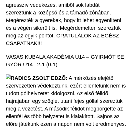
agresszív védekezés, amibõl sok labdát
szereztünk a középsõ és a támadó zónában.
Megérezték a gyerekek, hogy itt lehet egyenlíteni
és a végén sikerült is. Megérdemelten szereztük
meg az egyik pontot. GRATULÁLOK AZ EGÉSZ
CSAPATNAK!!!
VASAS KUBALA AKADÉMIA U14 – GYIRMÓT SE
GYÕR U14 2-1 (0-1)
RADICS ZSOLT EDZÕ:
A mérkõzés elejétõl
szervezetten védekeztünk, ezért ellenfelünk nem is
tudott gólhelyzetet kidolgozni. Az elsõ félidõ
hajrájában egy szöglet utáni fejes góllal szereztük
meg a vezetést. A második félidõt megpörgette az
ellenfél és több helyzetet is kialakított. Sajnos az
elõre játékunk ezen a napon nem volt eredményes.