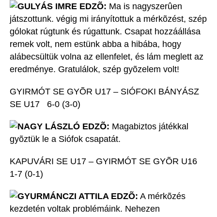
GULYÁS IMRE EDZÕ:
Ma is nagyszerûen
játszottunk. végig mi irányítottuk a mérkõzést, szép
gólokat rúgtunk és rúgattunk. Csapat hozzáállása
remek volt, nem estünk abba a hibába, hogy
alábecsültük volna az ellenfelet, és lám meglett az
eredménye. Gratulálok, szép gyõzelem volt!
GYIRMÓT SE GYÕR U17 – SIÓFOKI BÁNYÁSZ
SE U17 6-0 (3-0)
NAGY LÁSZLÓ EDZÕ:
Magabiztos játékkal
gyõztük le a Siófok csapatát.
KAPUVÁRI SE U17 – GYIRMÓT SE GYÕR U16
1-7 (0-1)
GYURMÁNCZI ATTILA EDZÕ:
A mérkõzés
kezdetén voltak problémáink. Nehezen