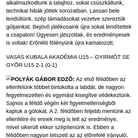
alkalmazkodtunk a talajhoz, sokat csúszkáltunk,
technikai hibák jöttek sorozatban. Lassan bele
lendültünk, szép támadásokat vezetve szereztük
góljainkat. Bejövõ játékosaink újra sokat lendítettek
a csapaton! Ügyesen játszottak, és eredményesek
is voltak! Erõnléti fölényünk újra kamatozott.
VASAS KUBALA AKADÉMIA U15 – GYIRMÓT SE
GYÕR U15 2-1 (0-1)
POLYÁK GÁBOR EDZÕ:
Az elsõ félidõben az
ellenfelünk többet birtokolta a labdát, de nagyon
fegyelmezetten és egymást kisegítve védekeztünk.
Sajnos a félidõ végén két figyelmetlenségbõl
kaptuk a gólokat. A 2. félidõben feljebb mentünk az
ellenfélre és ennek meg is lett az eredménye,
mivel sikerült ekkor szépítenünk is. Ebben a
félidõben nagyon tetszett az az elõrefelé irányuló,