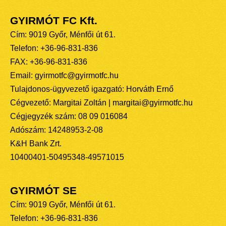
GYIRMÓT FC Kft.
Cím: 9019 Győr, Ménfői út 61.
Telefon: +36-96-831-836
FAX: +36-96-831-836
Email: gyirmotfc@gyirmotfc.hu
Tulajdonos-ügyvezető igazgató: Horváth Ernő
Cégvezető: Margitai Zoltán | margitai@gyirmotfc.hu
Cégjegyzék szám: 08 09 016084
Adószám: 14248953-2-08
K&H Bank Zrt.
10400401-50495348-49571015
GYIRMÓT SE
Cím: 9019 Győr, Ménfői út 61.
Telefon: +36-96-831-836