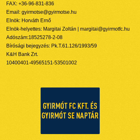
FAX: +36-96-831-836
Email: gyirmotse@gyirmotse.hu
Elnök: Horváth Ernő
Elnök-helyettes: Margitai Zoltán | margitai@gyirmotfc.hu
Adószám:18525278-2-08
Bírósági bejegyzés: Pk.T.61.126/1993/59
K&H Bank Zrt.
10400401-49565151-53501002