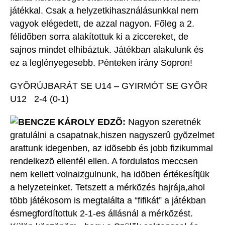
játékkal. Csak a helyzetkihasználásunkkal nem
vagyok elégedett, de azzal nagyon. Fõleg a 2.
félidõben sorra alakítottuk ki a ziccereket, de
sajnos mindet elhibáztuk. Játékban alakulunk és
ez a leglényegesebb. Pénteken irány Sopron!
GYÕRÚJBARÁT SE U14 – GYIRMÓT SE GYÕR
U12 2-4 (0-1)
BENCZE KÁROLY EDZÕ:
Nagyon szeretnék
gratulálni a csapatnak,hiszen nagyszerû gyõzelmet
arattunk idegenben, az idõsebb és jobb fizikummal
rendelkezõ ellenfél ellen. A fordulatos meccsen
nem kellett volnaizgulnunk, ha idõben értékesítjük
a helyzeteinket. Tetszett a mérkõzés hajrája,ahol
több játékosom is megtalálta a “fifikát” a játékban
ésmegfordítottuk 2-1-es állásnál a mérkõzést.