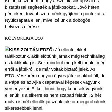
Külön köszönöm , hogy a Szülõk soktapssal és
biztatással segítették a játékosokat. Jövõ héten
pénteken, továbbszeretnénk gyûjteni a pontokat a
Nyúlcsapata ellen, mivel célunk a dobogós
helyezés elérése.
KÖLYÖKLIGA U10
KISS ZOLTÁN EDZÕ:
Jó ellenfelekkel
találkoztunk, akik elõttünk járnak még technikailag
és taktikailag is. Sok mindent meg kell tanulni még
errõl a játékról, de már voltak biztató jelek. Az
ETO, Veszprém nagyon ügyes játékosokból áll, de
a Pápa és az Ajka csapatával képesek vagyunk
versenyezni. El kell hinni, hogy képesek vagyunk
ellenük is a sikerre és nem szabad feladni. 2 hét
múlva ismét ellenük játszunk, akkor megpróbálunk
sikeresebbek lenni.