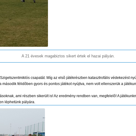
A 21 évesek magabiztos sikert értek el hazai pályán.
 Szigetszentmiklós csapatát. Míg az elsõ játékrészben katasztrofális védekezést nyú
a második félidõben gyors és pontos játékot nyújtva, nem volt ellenszerük a játék
rásoknak, ami részben sikerült is! Az eredmény rendben van, megfelelõ! A játékunk
en léphetünk pályára.