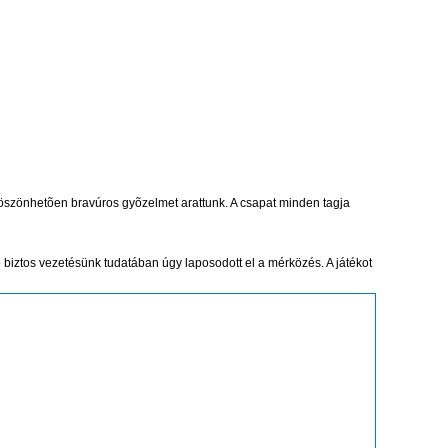
 köszönhetõen bravúros gyõzelmet arattunk. A csapat minden tagja
õ biztos vezetésünk tudatában úgy laposodott el a mérközés. A játékot