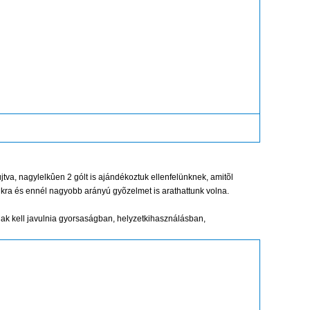
jtva, nagylelkûen 2 gólt is ajándékoztuk ellenfelünknek, amitõl
unkra és ennél nagyobb arányú gyõzelmet is arathattunk volna.
nak kell javulnia gyorsaságban, helyzetkihasználásban,