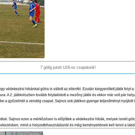
7 gólig jutott U16-os csapatunk!
védekezési hibánkat gólra is váltott az ellenfél. Ezután kiegyenlített játék folyt a
ra. A 2. játékrészben tovább folytatódott a mezõny játék és ekkor már volt pár he
ta be a gyõzelmét a vendég csapat. Sajnos sok játékos gyenge teljesítményt nyújto
dtuk. Sajnos ezen a mérkõzésen is elõjöttek a védekezési hibák, melyek ismét gó
 védekezésben, mind a helyzetkihasználásnál és még keményebbnek kell lenni a lab