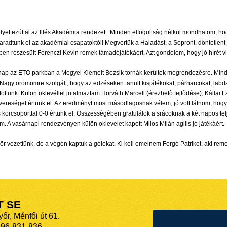
lyet ezúttal az Illés Akadémia rendezett. Minden elfogultság nélkül mondhatom, hog
dtunk el az akadémiai csapatoktól! Megvertük a Haladást, a Sopront, döntetlent já
en részesült Ferenczi Kevin remek támadójátékáért. Azt gondolom, hogy jó hírét vi
ap az ETO parkban a Megyei Kiemelt Bozsik tornák kerültek megrendezésre. Mindkét
. Nagy örömömre szolgált, hogy az edzéseken tanult kisjátékokat, párharcokat, labd
ttunk. Külön oklevéllel jutalmaztam Horváth Marcell (érezhetõ fejlõdése), Kállai 
 vereséget értünk el. Az eredményt most másodlagosnak vélem, jó volt látnom, hog
orcsoporttal 0-0 értünk el. Összességében gratulálok a srácoknak a két napos telj
 A vasárnapi rendezvényen külön oklevelet kapott Milos Milán agilis jó játékáért.
r vezettünk, de a végén kaptuk a gólokat. Ki kell emelnem Forgó Patrikot, aki remekü
T SE
őr, Ménfői út 61.
-96-831-836