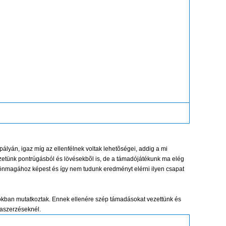
 pályán, igaz míg az ellenfélnek voltak lehetõségei, addig a mi
lyzetünk pontrúgásból és lövésekbõl is, de a támadójátékunk ma elég
tt önmagához képest és így nem tudunk eredményt elérni ilyen csapat
lokban mutatkoztak. Ennek ellenére szép támadásokat vezettünk és
daszerzéseknél.