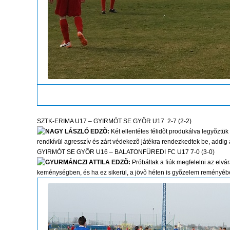
SZTK-ERIMA U17 – GYIRMÓT SE GYÕR U17 2-7 (2-2)
NAGY LÁSZLÓ EDZÕ:
Két ellentétes félidõt produkálva legyõztük
rendkívül agresszív és zárt védekezõ játékra rendezkedtek be, addig 
GYIRMÓT SE GYÕR U16 – BALATONFÜREDI FC U17 7-0 (3-0)
GYURMÁNCZI ATTILA EDZÕ:
Próbáltak a fiúk megfelelni az elvá
keménységben, és ha ez sikerül, a jövõ héten is gyõzelem reményéb