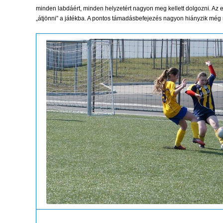
minden labdáért, minden helyzetért nagyon meg kellett dolgozni. Az
„átjönni” a játékba. A pontos támadásbefejezés nagyon hiányzik még