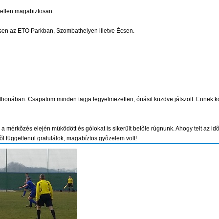
 ellen magabiztosan.
sen az ETO Parkban, Szombathelyen illetve Écsen.
 otthonában. Csapatom minden tagja fegyelmezetten, óriásit küzdve játszott. Ennek
a mérkõzés elején müködött és gólokat is sikerült belõle rúgnunk. Ahogy telt az id
tõl függetlenül gratulálok, magabíztos gyõzelem volt!