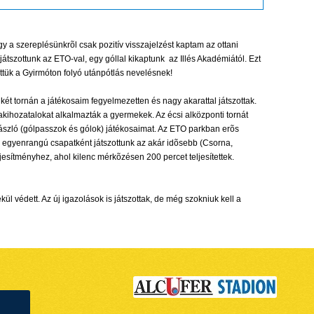
y a szereplésünkrõl csak pozitív visszajelzést kaptam az ottani
tszottunk az ETO-val, egy góllal kikaptunk az Illés Akadémiától. Ezt
ttük a Gyirmóton folyó utánpótlás nevelésnek!
 tornán a játékosaim fegyelmezetten és nagy akarattal játszottak.
akihozatalokat alkalmazták a gyermekek. Az écsi alközponti tornát
László (gólpasszok és gólok) játékosaimat. Az ETO parkban erõs
y egyenrangú csapatként játszottunk az akár idõsebb (Csorna,
esítményhez, ahol kilenc mérkõzésen 200 percet teljesítettek.
l védett. Az új igazolások is játszottak, de még szokniuk kell a