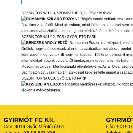
BOZSIK TORNA U13, SZOMBATHELY, ILLÉS AKADÉMIA
DOMANYIK SZILÁRD EDZÕ:
A 2.Régiós tornán vettünk részt, ame
Bozsikos vezetõktõl. Mind akaratban, mind játékban semmivel sem mara
a meccset választották a torna legjobb mérkõzésének! Külön dicséretb
BOZSIK TORNA U12, ÉCS / GYÕR, ETO PARK
BENCZE KÁROLY EDZÕ:
Szombaton Écsen az alközponti, vasárn
Örültek, hogy a téli edzések után kint a szabadban tudtak szerepelni
könnyedén megnyertük, itt négy mérkõzésen 100% teljesítményt nyújto
ellenfelekkel léptünk pályára. Öt mérkõzésen két döntetlen és három
Mosonmagyaróvár, Ménfõcsanak) ellenfelekkel is. Az ETO-val azonos k
Szombaton 17, vasárnap 14 játékossal képviseltette magát a csapatom.
BOZSIK TORNA U10, GYÕR, ETO PARK
KISS ZOLTÁN EDZÕ:
Változatos mérkõzéseket játszottunk, többszö
légkört a mérkõzéseken.
GYIRMÓT FC Kft.
GYIRMÓ
Cím: 9019 Győr, Ménfői út 61.
Cím: 9019 Gy
Telefon: +36-96-831-836
Telefon: +36