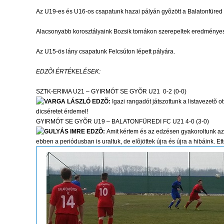
Az U19-es és U16-os csapatunk hazai pályán gyõzött a Balatonfüred
Alacsonyabb korosztályaink Bozsik tornákon szerepeltek eredménye
Az U15-ös lány csapatunk Felcsúton lépett pályára.
EDZÕI ÉRTÉKELÉSEK:
SZTK-ERIMA U21 – GYIRMÓT SE GYÕR U21 0-2 (0-0)
VARGA LÁSZLÓ EDZÕ:
Igazi rangadót játszottunk a listavezetõ
dicséretet érdemel!
GYIRMÓT SE GYÕR U19 – BALATONFÜREDI FC U21 4-0 (3-0)
GULYÁS IMRE EDZÕ:
Amit kértem és az edzésen gyakoroltunk az 
ebben a periódusban is uraltuk, de elõjöttek újra és újra a hibáink. Et