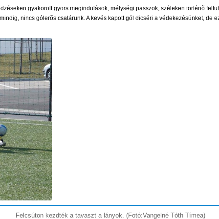
 edzéseken gyakorolt gyors megindulások, mélységi passzok, széleken történõ fe
 mindig, nincs gólerõs csatárunk. A kevés kapott gól dicséri a védekezésünket, d
Felcsúton kezdték a tavaszt a lányok. (Fotó:Vangelné Tóth Tímea)