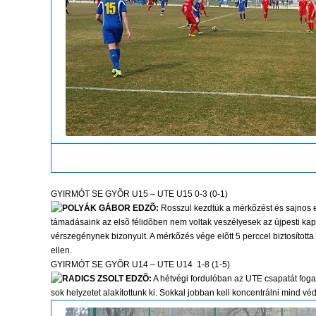
GYIRMÓT SE GYÕR U15 – UTE U15 0-3 (0-1)
POLYÁK GÁBOR EDZÕ:
Rosszul kezdtük a mérkõzést és sajnos egy 
támadásaink az elsõ félidõben nem voltak veszélyesek az újpesti kapu
vérszegénynek bizonyult. A mérkõzés vége elõtt 5 perccel biztosítot
ellen.
GYIRMÓT SE GYÕR U14 – UTE U14 1-8 (1-5)
RADICS ZSOLT EDZÕ:
A hétvégi fordulóban az UTE csapatát foga
sok helyzetet alakítottunk ki. Sokkal jobban kell koncentrálni mind