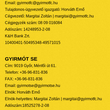
Email: gyirmotfc@gyirmotfc.hu
Tulajdonos-ügyvezető igazgató: Horváth Ernő
Cégvezető: Margitai Zoltán | margitai@gyirmotfc.hu
Cégjegyzék szám: 08 09 016084
Adószám: 14248953-2-08
K&H Bank Zrt.
10400401-50495348-49571015
GYIRMÓT SE
Cím: 9019 Győr, Ménfői út 61.
Telefon: +36-96-831-836
FAX: +36-96-831-836
Email: gyirmotse@gyirmotse.hu
Elnök: Horváth Ernő
Elnök-helyettes: Margitai Zoltán | margitai@gyirmotfc.hu
Adószám:18525278-2-08