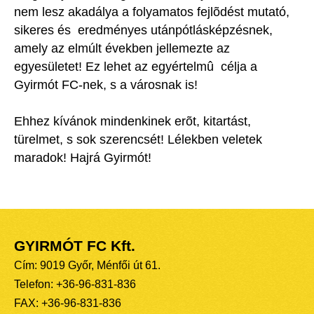
nem lesz akadálya a folyamatos fejlõdést mutató,
sikeres és eredményes utánpótlásképzésnek,
amely az elmúlt években jellemezte az
egyesületet! Ez lehet az egyértelmû célja a
Gyirmót FC-nek, s a városnak is!
Ehhez kívánok mindenkinek erõt, kitartást,
türelmet, s sok szerencsét! Lélekben veletek
maradok! Hajrá Gyirmót!
GYIRMÓT FC Kft.
Cím: 9019 Győr, Ménfői út 61.
Telefon: +36-96-831-836
FAX: +36-96-831-836