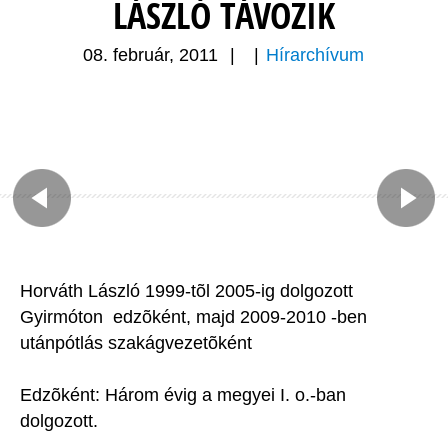
LÁSZLÓ TÁVOZIK
08. február, 2011
|
|
Hírarchívum
Horváth László 1999-tõl 2005-ig dolgozott
Gyirmóton edzõként, majd 2009-2010 -ben
utánpótlás szakágvezetõként
Edzõként: Három évig a megyei I. o.-ban
dolgozott.