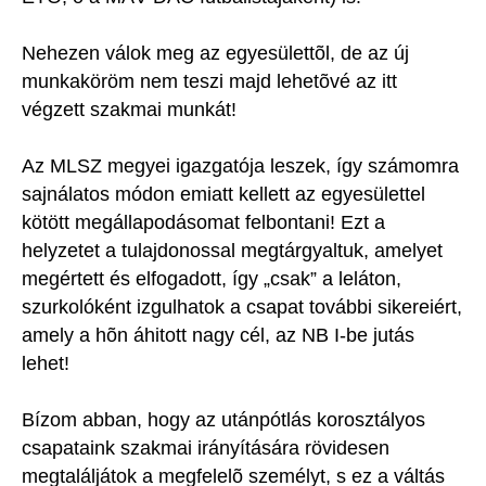
Nehezen válok meg az egyesülettõl, de az új
munkaköröm nem teszi majd lehetõvé az itt
végzett szakmai munkát!
Az MLSZ megyei igazgatója leszek, így számomra
sajnálatos módon emiatt kellett az egyesülettel
kötött megállapodásomat felbontani! Ezt a
helyzetet a tulajdonossal megtárgyaltuk, amelyet
megértett és elfogadott, így „csak” a leláton,
szurkolóként izgulhatok a csapat további sikereiért,
amely a hõn áhitott nagy cél, az NB I-be jutás
lehet!
Bízom abban, hogy az utánpótlás korosztályos
csapataink szakmai irányítására rövidesen
megtaláljátok a megfelelõ személyt, s ez a váltás