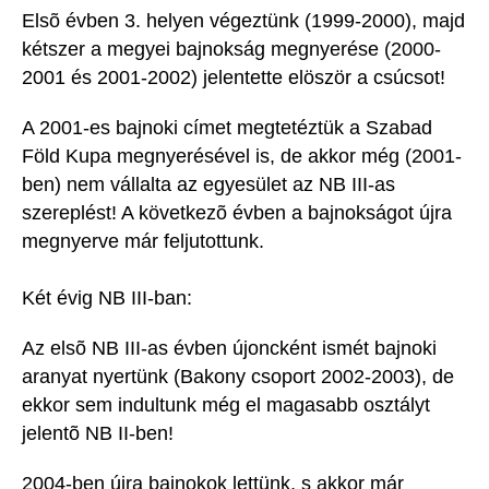
Elsõ évben 3. helyen végeztünk (1999-2000), majd
kétszer a megyei bajnokság megnyerése (2000-
2001 és 2001-2002) jelentette elöször a csúcsot!
A 2001-es bajnoki címet megtetéztük a Szabad
Föld Kupa megnyerésével is, de akkor még (2001-
ben) nem vállalta az egyesület az NB III-as
szereplést! A következõ évben a bajnokságot újra
megnyerve már feljutottunk.
Két évig NB III-ban:
Az elsõ NB III-as évben újoncként ismét bajnoki
aranyat nyertünk (Bakony csoport 2002-2003), de
ekkor sem indultunk még el magasabb osztályt
jelentõ NB II-ben!
2004-ben újra bajnokok lettünk, s akkor már