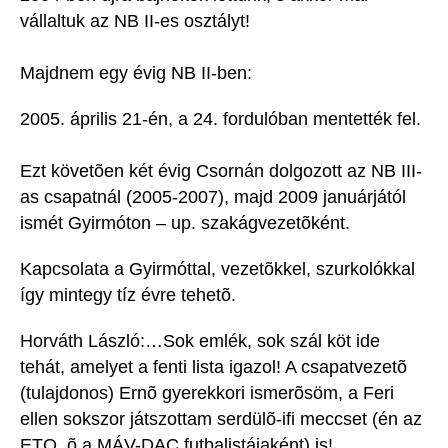
vállaltuk az NB II-es osztályt!
Majdnem egy évig NB II-ben:
2005. április 21-én, a 24. fordulóban mentették fel.
Ezt követõen két évig Csornán dolgozott az NB III-
as csapatnál (2005-2007), majd 2009 januárjától
ismét Gyirmóton – up. szakágvezetõként.
Kapcsolata a Gyirmóttal, vezetõkkel, szurkolókkal
így mintegy tíz évre tehetõ.
Horváth László:…Sok emlék, sok szál köt ide
tehát, amelyet a fenti lista igazol! A csapatvezetõ
(tulajdonos) Ernõ gyerekkori ismerõsöm, a Feri
ellen sokszor játszottam serdülõ-ifi meccset (én az
ETO, õ a MÁV-DAC futbalistájaként) is!