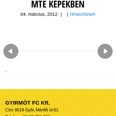
MTE KÉPEKBEN
04. március, 2012
|
|
Hírarchívum
.
GYIRMÓT FC Kft.
Cím: 9019 Győr, Ménfői út 61.