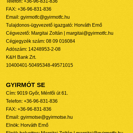
Telefon: +36-96-831-836
FAX: +36-96-831-836
Email: gyirmotfc@gyirmotfc.hu
Tulajdonos-ügyvezető igazgató: Horváth Ernő
Cégvezető: Margitai Zoltán | margitai@gyirmotfc.hu
Cégjegyzék szám: 08 09 016084
Adószám: 14248953-2-08
K&H Bank Zrt.
10400401-50495348-49571015
GYIRMÓT SE
Cím: 9019 Győr, Ménfői út 61.
Telefon: +36-96-831-836
FAX: +36-96-831-836
Email: gyirmotse@gyirmotse.hu
Elnök: Horváth Ernő