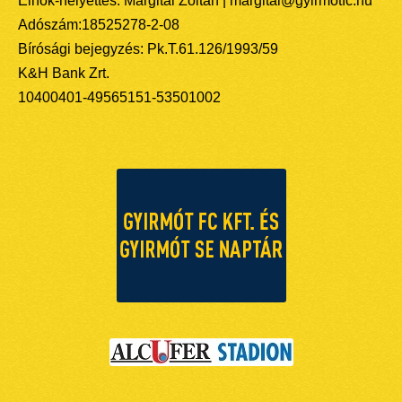
Elnök-helyettes: Margitai Zoltán | margitai@gyirmotfc.hu
Adószám:18525278-2-08
Bírósági bejegyzés: Pk.T.61.126/1993/59
K&H Bank Zrt.
10400401-49565151-53501002