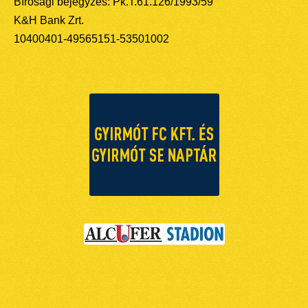
Bírósági bejegyzés: Pk.T.61.126/1993/59
K&H Bank Zrt.
10400401-49565151-53501002