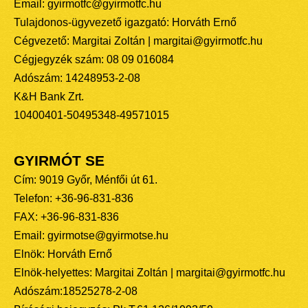
Email: gyirmotfc@gyirmotfc.hu
Tulajdonos-ügyvezető igazgató: Horváth Ernő
Cégvezető: Margitai Zoltán | margitai@gyirmotfc.hu
Cégjegyzék szám: 08 09 016084
Adószám: 14248953-2-08
K&H Bank Zrt.
10400401-50495348-49571015
GYIRMÓT SE
Cím: 9019 Győr, Ménfői út 61.
Telefon: +36-96-831-836
FAX: +36-96-831-836
Email: gyirmotse@gyirmotse.hu
Elnök: Horváth Ernő
Elnök-helyettes: Margitai Zoltán | margitai@gyirmotfc.hu
Adószám:18525278-2-08