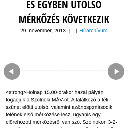
ÉS EGYBEN UTOLSÓ
MÉRKÕZÉS KÖVETKEZIK
29. november, 2013
|
|
Hírarchívum
<strong>Holnap 15.00-órakor hazai pályán
fogadjuk a Szolnoki MÁV-ot. A találkozó a téli
szünet elõtti utolsó, valamint az&nbsp;második
felének elsõ mérkõzése lesz, ugyanis egy
elõrehozott mérkõzésrõl van szó. Szolnokon 3-2-