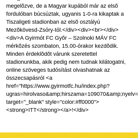
megelõzve, de a Magyar kupából már az elsõ
fordulóban búcsúztak, ugyanis 1-0-ra kikaptak a
Tiszaligeti stadionban az elsõ osztályú
Mezõkövesd-Zsóry-tól.</div><div><br></div>
<div>A Gyirmót FC Gyõr – Szolnoki MÁV FC
mérkõzés szombaton, 15.00-órakor kezdõdik.
Minden érdeklõdõt várunk szeretettel
stadionunkba, akik pedig nem tudnak kilátogatni,
online szöveges tudósítást olvashatnak az
összecsapásról <a
href="https://www.gyirmotfc.hu/index.php?
ugras=hirolvaso&amp;hirszama=109070&amp;nyelv=
target="_blank" style="color:#ff0000">
<strong>ITT</strong></a>!</div>