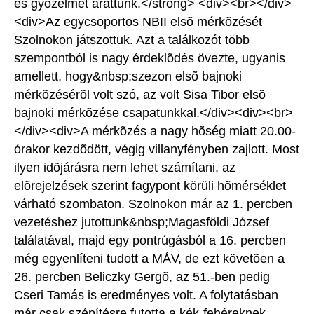
es gyõzelmet arattunk.</strong> <div><br></div>
<div>Az egycsoportos NBII elsõ mérkõzését
Szolnokon játszottuk. Azt a találkozót több
szempontból is nagy érdeklõdés övezte, ugyanis
amellett, hogy&nbsp;szezon elsõ bajnoki
mérkõzésérõl volt szó, az volt Sisa Tibor elsõ
bajnoki mérkõzése csapatunkkal.</div><div><br>
</div><div>A mérkõzés a nagy hõség miatt 20.00-
órakor kezdõdött, végig villanyfényben zajlott. Most
ilyen idõjárásra nem lehet számítani, az
elõrejelzések szerint fagypont körüli hõmérséklet
várható szombaton. Szolnokon már az 1. percben
vezetéshez jutottunk&nbsp;Magasföldi József
találatával, majd egy pontrúgásból a 16. percben
még egyenlíteni tudott a MÁV, de ezt követõen a
26. percben Beliczky Gergõ, az 51.-ben pedig
Cseri Tamás is eredményes volt. A folytatásban
már csak szépítésre futotta a kék-fehéreknek,