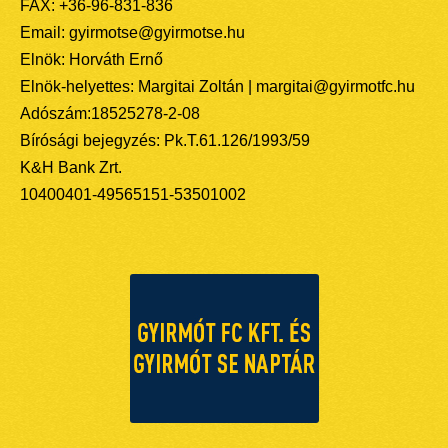
FAX: +36-96-831-836
Email: gyirmotse@gyirmotse.hu
Elnök: Horváth Ernő
Elnök-helyettes: Margitai Zoltán | margitai@gyirmotfc.hu
Adószám:18525278-2-08
Bírósági bejegyzés: Pk.T.61.126/1993/59
K&H Bank Zrt.
10400401-49565151-53501002