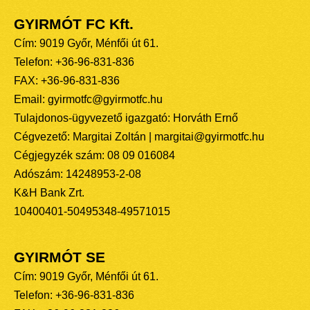
GYIRMÓT FC Kft.
Cím: 9019 Győr, Ménfői út 61.
Telefon: +36-96-831-836
FAX: +36-96-831-836
Email: gyirmotfc@gyirmotfc.hu
Tulajdonos-ügyvezető igazgató: Horváth Ernő
Cégvezető: Margitai Zoltán | margitai@gyirmotfc.hu
Cégjegyzék szám: 08 09 016084
Adószám: 14248953-2-08
K&H Bank Zrt.
10400401-50495348-49571015
GYIRMÓT SE
Cím: 9019 Győr, Ménfői út 61.
Telefon: +36-96-831-836