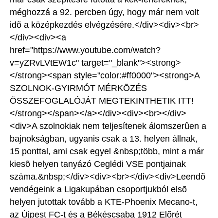
méghozzá a 92. percben úgy, hogy már nem volt
idõ a középkezdés elvégzésére.</div><div><br>
</div><div><a
href="https://www.youtube.com/watch?
v=yZRvLVtEW1c" target="_blank"><strong>
</strong><span style="color:#ff0000"><strong>A
SZOLNOK-GYIRMÓT MÉRKÕZÉS
ÖSSZEFOGLALÓJÁT MEGTEKINTHETIK ITT!
</strong></span></a></div><div><br></div>
<div>A szolnokiak nem teljesítenek álomszerûen a
bajnokságban, ugyanis csak a 13. helyen állnak,
15 ponttal, ami csak egyel &nbsp;több, mint a már
kiesõ helyen tanyázó Ceglédi VSE pontjainak
száma.&nbsp;</div><div><br></div><div>Leendõ
vendégeink a Ligakupában csoportjukból elsõ
helyen jutottak tovább a KTE-Phoenix Mecano-t,
az Újpest FC-t és a Békéscsaba 1912 Elõrét